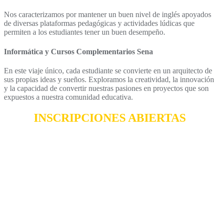
Nos caracterizamos por mantener un buen nivel de inglés apoyados
de diversas plataformas pedagógicas y actividades lúdicas que
permiten a los estudiantes tener un buen desempeño.
Informática y Cursos Complementarios Sena
En este viaje único, cada estudiante se convierte en un arquitecto de
sus propias ideas y sueños. Exploramos la creatividad, la innovación
y la capacidad de convertir nuestras pasiones en proyectos que son
expuestos a nuestra comunidad educativa.
INSCRIPCIONES ABIERTAS
Comprometidos con nuestra comunidad educativa, Padres de familia
y estudiantes, durante 58 años aportando a nuestra sociedad.
Basados en nuestros 4 pilares:
Respeto – Igualdad – Libertad y Autonomía.
Contáctate con nosotros y sé parte de la Comunidad Heredista