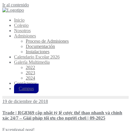
Ir al contenido
Inicio
Colegio
Nosotros
Admisiones
Proceso de Admisiones
Documentación
Instalaciones
Calendario Escolar 2026
Galería Multimedia
2022
2023
2024
Contáctenos
Campus
19 de diciembre de 2018
Trade | RG8369 cập nhật tỷ lệ cược thể thao nhanh và chính
xác 24/7 – Giải pháp tối ưu cho người chơi | 09-2025
Exceptional post!