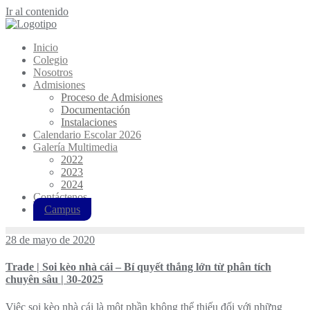
Ir al contenido
Inicio
Colegio
Nosotros
Admisiones
Proceso de Admisiones
Documentación
Instalaciones
Calendario Escolar 2026
Galería Multimedia
2022
2023
2024
Contáctenos
Campus
28 de mayo de 2020
Trade | Soi kèo nhà cái – Bí quyết thắng lớn từ phân tích
chuyên sâu | 30-2025
Việc soi kèo nhà cái là một phần không thể thiếu đối với những