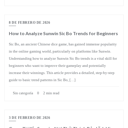
8 DE FEBRERO DE 2026
How to Analyze Sunwin Sic Bo Trends for Beginners
Sic Bo, an ancient Chinese dice game, has gained immense popularity
in the online gaming world, particularly on platforms like Sunwin.
Understanding how to analyze Sunwin Sic Bo trends is a vital skill for
beginners who want to improve their gameplay and potentially
increase their winnings. This article provides a detailed, step-by-step
guide to basic trend patterns in Sic Bo, […]
Sin categoría
0
2 min read
3 DE FEBRERO DE 2026