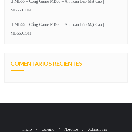
MB66 – Cổng Game MB66 – An Toàn Bảo Mật Cao |
MB66.COM
MB66 – Cổng Game MB66 – An Toàn Bảo Mật Cao |
MB66.COM
COMENTARIOS RECIENTES
Inicio
Colegio
Nosotros
Admisiones