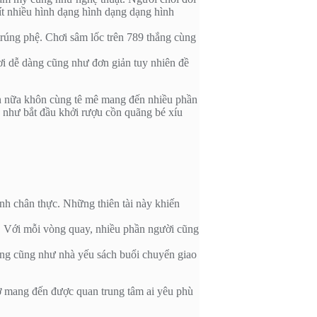
 ít nhiều hình dạng hình dạng dạng hình
trúng phệ. Chơi sâm lốc trên 789 thắng cùng
ơi dễ dàng cũng như đơn giản tuy nhiên đề
ơn nữa khôn cùng tê mê mang đến nhiều phần
 như bắt đầu khởi rượu cồn quãng bé xíu
nh chân thực. Những thiên tài này khiến
c. Với mỗi vòng quay, nhiều phần người cũng
ưởng cũng như nhà yếu sách buổi chuyển giao
dở mang đến được quan trung tâm ai yêu phù