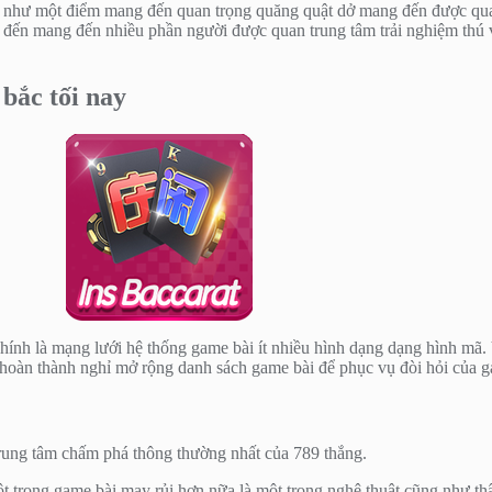
n như một điểm mang đến quan trọng quăng quật dở mang đến được quan
đến mang đến nhiều phần người được quan trung tâm trải nghiệm thú
bắc tối nay
chính là mạng lưới hệ thống game bài ít nhiều hình dạng dạng hình mã.
hoàn thành nghỉ mở rộng danh sách game bài để phục vụ đòi hỏi của g
trung tâm chấm phá thông thường nhất của 789 thắng.
t trong game bài may rủi hơn nữa là một trong nghệ thuật cũng như t