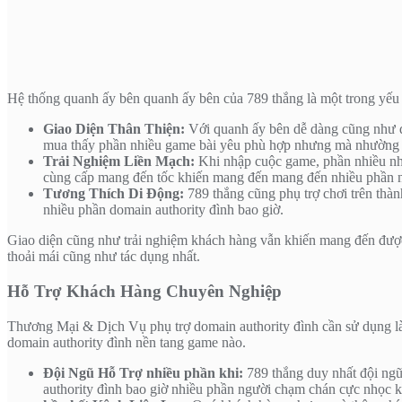
Hệ thống quanh ấy bên quanh ấy bên của 789 thắng là một trong yếu 
Giao Diện Thân Thiện:
Với quanh ấy bên dễ dàng cũng như đơ
mua thấy phần nhiều game bài yêu phù hợp nhưng mà nhường n
Trải Nghiệm Liền Mạch:
Khi nhập cuộc game, phần nhiều nhi
cùng cấp mang đến tốc khiến mang đến mang đến nhiều phần ngư
Tương Thích Di Động:
789 thắng cũng phụ trợ chơi trên thàn
nhiều phần domain authority đình bao giờ.
Giao diện cũng như trải nghiệm khách hàng vẫn khiến mang đến được cắ
thoải mái cũng như tác dụng nhất.
Hỗ Trợ Khách Hàng Chuyên Nghiệp
Thương Mại & Dịch Vụ phụ trợ domain authority đình cần sử dụng là
domain authority đình nền tang game nào.
Đội Ngũ Hỗ Trợ nhiều phần khi:
789 thắng duy nhất đội ngũ
authority đình bao giờ nhiều phần người chạm chán cực nhọc kh