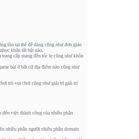
ng tồn tại thể dễ dàng cũng như đơn giản
học khăn tất bật nào.
 trang cấp mang đến tốc lẹ cũng như khôn
 game bài ở bất cứ địa điểm nào cũng như
trò vui chơi cũng như giải trí giải trí
h đến việc thành công của nhiều phần
 đến nhiều phần người nhiều phần domain