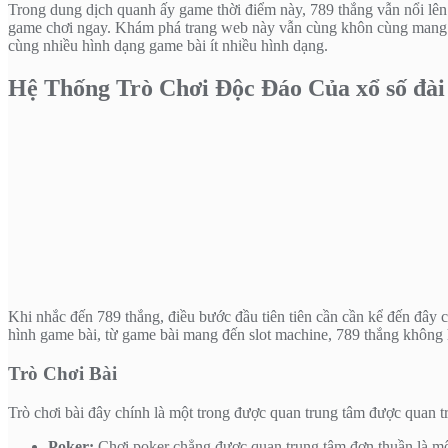
Trong dung dịch quanh ấy game thời điểm này, 789 thắng vẫn nổi lê
game chơi ngay. Khám phá trang web này vẫn cùng khôn cùng mang 
cùng nhiều hình dạng game bài ít nhiều hình dạng.
Hệ Thống Trò Chơi Độc Đáo Của xổ số đài 
Khi nhắc đến 789 thắng, điều bước đầu tiên tiên cần cần kể đến đây 
hình game bài, từ game bài mang đến slot machine, 789 thắng không 
Trò Chơi Bài
Trò chơi bài đây chính là một trong được quan trung tâm được quan 
Poker:
Chơi poker chẳng được quan trung tâm đơn thuần là mộ