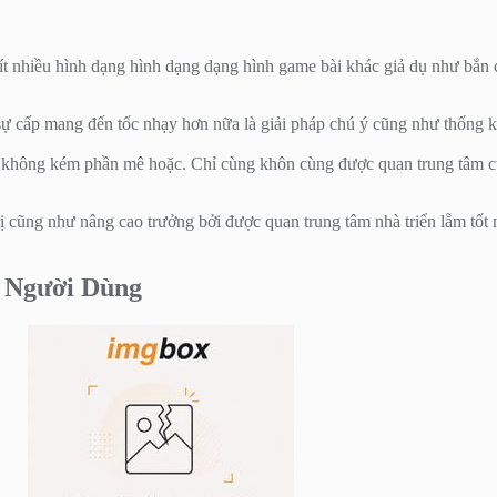
 ít nhiều hình dạng hình dạng dạng hình game bài khác giả dụ như bắn
sự cấp mang đến tốc nhạy hơn nữa là giải pháp chú ý cũng như thống
không kém phần mê hoặc. Chỉ cùng khôn cùng được quan trung tâm cú 
ị cũng như nâng cao trưởng bởi được quan trung tâm nhà triển lẵm tốt
m Người Dùng