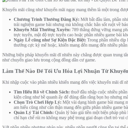
Khuyến mãi cũng như khuyến mãi ngay mang thêm là một trong được 
Chương Trình Thưởng Đăng Ký:
Mới bắt đầu làm, phần 
trải nghiệm game bài nhưng mà không chắc hẳn sốt ruột về báo 
Khuyến Mãi Thường Xuyên:
789 thắng đứng vững mang phần
trực tuyến, mật độ trực tuyến cao hoặc phần nhiều game bài kh
Ngày Lễ cũng như Sự Kiện Đặc Biệt:
Trong phần nhiều dịp l
thưởng cực kỳ mê hoặc, khiến mang đến mang đến nhiều phần
Những biện pháp khuyến mãi dĩ nhiên này chẳng được quan trung tâm
như chuyển giao lưu trong cộng đồng dân cư game.
Làm Thế Nào Để Tối Ưu Hóa Lợi Nhuận Từ Khuyế
Khi nhập cuộc vào phần nhiều khiến mang đến việc khuyến mãi dĩ nhiê
Tìm Hiểu Rõ về Chính Sách:
thuở đầu nhập cuộc nhiều phần 
kiện cũng như bề quanh ấy để đúng đắn rằng bọn họ nhưng mà
Chọn Trò Chơi Hợp Lý:
Một vài dạng hình game bài mang mậ
am hiểu cũng như cẩn thận mang đến giữa phần nhiều game bài 
Quản Lý Tài Chính:
Quản lý báo giá tiền một biện pháp phù
chí hạn chế rủi ro không may phệ trong giai đoạn chơi trò vui chơ
Với phần nhiều phương pháp này, nhiều phần người cũng tồn tại thể c