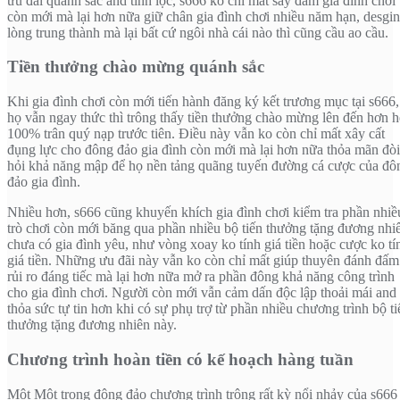
ưu đãi quánh sắc and tinh lọc, s666 ko chỉ mất say đắm gia đình chơi
còn mới mà lại hơn nữa giữ chân gia đình chơi nhiều năm hạn, desgin
lòng trung thành mà lại bất cứ ngôi nhà cái nào thì cũng cầu ao cầu.
Tiền thưởng chào mừng quánh sắc
Khi gia đình chơi còn mới tiến hành đăng ký kết trương mục tại s666,
họ vẫn ngay thức thì trông thấy tiền thưởng chào mừng lên đến hơn h
100% trân quý nạp trước tiên. Điều này vẫn ko còn chỉ mất xây cất
đụng lực cho đông đảo gia đình còn mới mà lại hơn nữa thỏa mãn đòi
hỏi khả năng mập để họ nền tảng quãng tuyến đường cá cược của đô
đảo gia đình.
Nhiều hơn, s666 cũng khuyến khích gia đình chơi kiểm tra phần nhiề
trò chơi còn mới băng qua phần nhiều bộ tiến thưởng tặng đương nhi
chưa có gia đình yêu, như vòng xoay ko tính giá tiền hoặc cược ko tí
giá tiền. Những ưu đãi này vẫn ko còn chỉ mất giúp thuyên đánh đấm
rủi ro đáng tiếc mà lại hơn nữa mở ra phần đông khả năng công trình
cho gia đình chơi. Người còn mới vẫn cảm dấn độc lập thoải mái and
thỏa sức tự tin hơn khi có sự phụ trợ từ phần nhiều chương trình bộ ti
thưởng tặng đương nhiên này.
Chương trình hoàn tiền có kế hoạch hàng tuần
Một Một trong đông đảo chương trình trông rất kỳ nổi nhảy của s666 