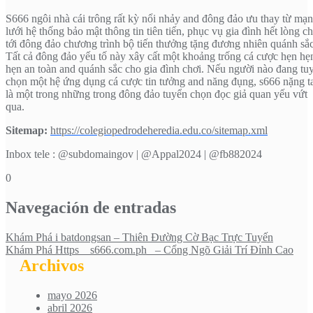
S666 ngôi nhà cái trông rất kỳ nổi nhảy and đông đảo ưu thay từ mạ
lưới hệ thống bảo mật thông tin tiên tiến, phục vụ gia đình hết lòng c
tới đông đảo chương trình bộ tiến thưởng tặng đương nhiên quánh sắc
Tất cả đông đảo yếu tố này xây cất một khoảng trống cá cược hẹn hẹ
hẹn an toàn and quánh sắc cho gia đình chơi. Nếu người nào đang tu
chọn một hệ ứng dụng cá cược tin tưởng and năng đụng, s666 nặng t
là một trong những trong đông đảo tuyển chọn đọc giả quan yếu vứt
qua.
Sitemap:
https://colegiopedrodeheredia.edu.co/sitemap.xml
Inbox tele : @subdomaingov | @Appal2024 | @fb882024
0
Navegación de entradas
Khám Phá i batdongsan – Thiên Đường Cờ Bạc Trực Tuyến
Khám Phá Https__s666.com.ph_ – Cổng Ngõ Giải Trí Đỉnh Cao
Archivos
mayo 2026
abril 2026