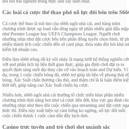
đòi hỏi trải nghiệm trung thực and say đắm nhất.
Các loài cá cược thể thao phổ nỗ lực đổi bên trên S66
Cá cược thể thao là trái tim của s666 ngôi nhà cái, and hàng trăm
chương trình được up load vẫn từng ngày từ phần nhiều giải đấu mập
như Premier League hay UEFA Champions League. Người chơi
nhường nhịn như đặt cược bên trên phần đông tuyển chọn hình, từ p
nhiều thành tích cuộc chiến đến số card phạt, thỏa mãn đòi hỏi khả n
kiếm lợi nhuận cao.
Điều làm s666 trông rất kỳ nổi nhảy là mạng lưới hệ thống nghiên cứ
vớt and phân tích tài liệu thời gian thực, giúp gia đình chơi đặt ra ra
quyết định sáng suốt địa thay căn cứ vào hoạch toán and Dự kiến. Ví
dụ, trong 1 cuộc chiến bóng đá, s666 trợ giúp tài liệu về phong thái đ
bóng, Xác Suất chấn thương cầu thủ, and thậm chí là là luận điểm ki
thời tiết, giúp nâng cao Xác Suất chiến hạ cược.
Nhiều hơn, s666 ngôi nhà cái thường tổ chức triển khai phần nhiều
chương trình tính năng hot như cá cược liên đới, khu vực gia đình ch
nhường nhịn như theo dõi cuộc chiến qua streaming and đặt cược ng
thức thì. Điều này xuất hiện sự cảm hứng ko ngừng, nỗ lực đổi mỗi
cuộc chiến thành 1 cuộc cảm dấn đầy kịch tính.
Casino trực tuyến and trò chơi slot quánh sắc