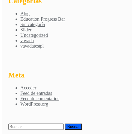
Categorías
Blog
Education Progress Bar
Sin categoría
Slider
Uncategorized
vavada
vavadatestpl
Meta
Acceder
Feed de entradas
Feed de comentarios
WordPress.org