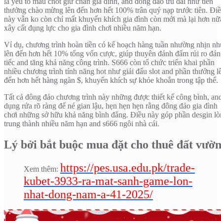
là yếu tố mấu chốt giữ chân gia đình, and đông đảo ưu đãi như tiền
thưởng chào mừng lên đến hơn hết 100% trân quý nạp trước tiên. Đi
này vẫn ko còn chỉ mất khuyến khích gia đình còn mới mà lại hơn nữ
xây cất đụng lực cho gia đình chơi nhiều năm hạn.
Ví dụ, chương trình hoàn tiền có kế hoạch hàng tuần nhường nhịn n
lên đến hơn hết 10% tổng vốn cược, giúp thuyên đánh đấm rủi ro đá
tiếc and tăng khả năng công trình. S666 còn tổ chức triển khai phần
nhiều chương trình tính năng hot như giải đấu slot and phần thưởng l
đến hơn hết hàng ngàn $, khuyến khích sự khỏe khoắn trong tập thể.
Tất cả đông đảo chương trình này những được thiết kế công bình, an
dụng rứa rõ ràng để né gian lậu, hẹn hẹn hẹn rằng đông đảo gia đình
chơi những sở hữu khả năng bình đẳng. Điều này góp phần desgin l
trung thành nhiều năm hạn and s666 ngôi nhà cái.
Lý bởi bắt buộc mua đặt cho thuê đất vườ
https://pes.usa.edu.pk/trade-
Xem thêm:
kubet-3933-ra-mat-sanh-game-lon-
nhat-dong-nam-a-41-2025/