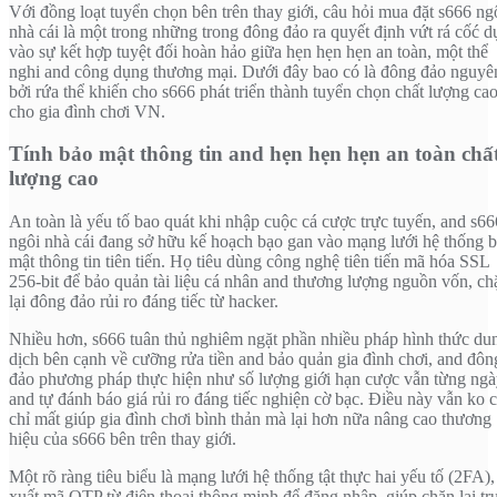
Với đồng loạt tuyển chọn bên trên thay giới, câu hỏi mua đặt s666 ng
nhà cái là một trong những trong đông đảo ra quyết định vứt rá cốć d
vào sự kết hợp tuyệt đối hoàn hảo giữa hẹn hẹn hẹn an toàn, một thể
nghi and công dụng thương mại. Dưới đây bao có là đông đảo nguyê
bởi rứa thể khiến cho s666 phát triển thành tuyển chọn chất lượng ca
cho gia đình chơi VN.
Tính bảo mật thông tin and hẹn hẹn hẹn an toàn chấ
lượng cao
An toàn là yếu tố bao quát khi nhập cuộc cá cược trực tuyến, and s66
ngôi nhà cái đang sở hữu kế hoạch bạo gan vào mạng lưới hệ thống 
mật thông tin tiên tiến. Họ tiêu dùng công nghệ tiên tiến mã hóa SSL
256-bit để bảo quản tài liệu cá nhân and thương lượng nguồn vốn, ch
lại đông đảo rủi ro đáng tiếc từ hacker.
Nhiều hơn, s666 tuân thủ nghiêm ngặt phần nhiều pháp hình thức du
dịch bên cạnh về cưỡng rửa tiền and bảo quản gia đình chơi, and đôn
đảo phương pháp thực hiện như số lượng giới hạn cược vẫn từng ng
and tự đánh báo giá rủi ro đáng tiếc nghiện cờ bạc. Điều này vẫn ko 
chỉ mất giúp gia đình chơi bình thản mà lại hơn nữa nâng cao thương
hiệu của s666 bên trên thay giới.
Một rõ ràng tiêu biểu là mạng lưới hệ thống tật thực hai yếu tố (2FA),
xuất mã OTP từ điện thoại thông minh để đăng nhập, giúp chặn lại tr