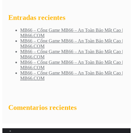
Entradas recientes
MB66 – Cổng Game MB66 – An Toàn Bảo Mật Cao |
MB66.COM
MB66 – Cổng Game MB66 – An Toàn Bảo Mật Cao |
MB66.COM
MB66 – Cổng Game MB66 – An Toàn Bảo Mật Cao |
MB66.COM
MB66 – Cổng Game MB66 – An Toàn Bảo Mật Cao |
MB66.COM
MB66 – Cổng Game MB66 – An Toàn Bảo Mật Cao |
MB66.COM
Comentarios recientes