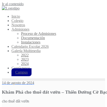
Ir al contenido
Inicio
Colegio
Nosotros
Admisiones
Proceso de Admisiones
Documentación
Instalaciones
Calendario Escolar 2026
Galería Multimedia
2022
2023
2024
Contáctenos
Campus
14 de agosto de 2024
Khám Phá cho thuê đất vườn – Thiên Đường Cờ Bạ
cho thuê đất vườn