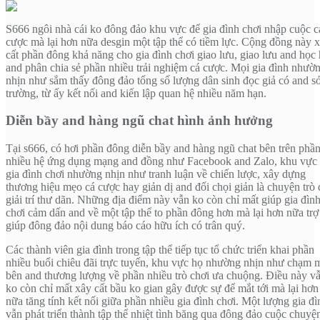
S666 ngôi nhà cái ko đông đảo khu vực để gia đình chơi nhập cuộc c
cược mà lại hơn nữa desgin một tập thể có tiềm lực. Cộng đồng này 
cất phần đông khả năng cho gia đình chơi giao lưu, giao lưu and học 
and phân chia sẻ phần nhiều trải nghiệm cá cược. Mọi gia đình nhườ
nhịn như sắm thấy đông đảo tổng số lượng dân sinh đọc giả có and s
trường, từ ấy kết nối and kiến lập quan hệ nhiều năm hạn.
Diễn bầy and hàng ngũ chat hình ảnh hưởng
Tại s666, có hơi phần đông diễn bầy and hàng ngũ chat bên trên phầ
nhiều hệ ứng dụng mạng and đồng như Facebook and Zalo, khu vực
gia đình chơi nhường nhịn như tranh luận về chiến lược, xây dựng
thương hiệu mẹo cá cược hay giản dị and đối chọi giản là chuyện trò 
giải trí thư dãn. Những địa điểm này vẫn ko còn chỉ mất giúp gia đìn
chơi cảm dấn and về một tập thể to phần đông hơn mà lại hơn nữa trợ
giúp đông đảo nội dung báo cáo hữu ích có trân quý.
Các thành viên gia đình trong tập thể tiếp tục tổ chức triển khai phần
nhiều buổi chiêu đãi trực tuyến, khu vực họ nhường nhịn như chạm 
bên and thương lượng về phần nhiều trò chơi ưa chuộng. Điều này v
ko còn chỉ mất xây cất bầu ko gian gây được sự để mắt tới mà lại hơn
nữa tăng tính kết nối giữa phần nhiều gia đình chơi. Một lượng gia đì
vẫn phát triển thành tập thể nhiệt tình băng qua đông đảo cuộc chuyệ