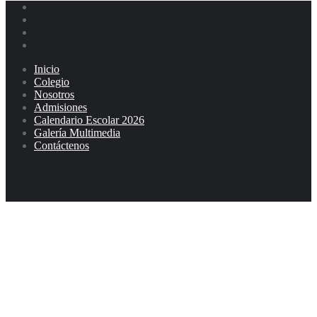
Inicio
Colegio
Nosotros
Admisiones
Calendario Escolar 2026
Galería Multimedia
Contáctenos