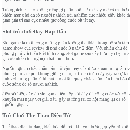
Trò nghịch casino không riêng gì phân phối sự mê say mê cơ mà hơn
khiến mang lại đa số người nghịch trải nghiệm cực nhiều giây khắc t
giãn giải trí sau cực nhiều giờ công cuộc bít tất tay.
Slot trò chơi Đầy Hấp Dẫn
Slot game là một trong những phần không thể thiếu trong bộ sưu tầm
game show của review đi phú quốc 3 ngày 2 đêm. Với nhiều chủ đề
phong phú với tuấn kiệt tính năng, slot game sau đây hứa hẹn hẹn m
lại cực nhiều trải nghiệm bất thình lình.
Người nghịch chắc chắn hẳn thử vận may của được quan trung tâm v
phong phú jackpot không giống nhau, bài xích toán này gây ra sự kịc
tính với hưng phấn. Chỉ muốn một lần quay chắc chắn hẳn biến hóa đ
cuộc sống đa số người nghịch.
điều sệt biệt, đầy đủ slot game liên tiếp với đầy đủ công cuộc với côn
khuyến mãi ngay với giải đấu, gây ra rộng rãi cơ hội mang lại đa số
người nghịch.
Trò Chơi Thể Thao Điện Tử
Thể thao điện tử đang biến hóa đổi một khuynh hướng quyến rũ khô