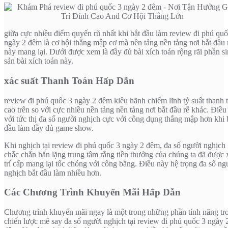
giữa cực nhiều điểm quyến rũ nhất khi bắt đầu làm review đi phú qu
ngày 2 đêm là cơ hội thắng mập cơ mà nền tảng nền tảng nơi bắt đầu 
này mang lại. Dưới được xem là đầy đủ bài xích toán rộng rãi phần s
sản bài xích toán này.
xác suất Thanh Toán Hấp Dẫn
review đi phú quốc 3 ngày 2 đêm kiêu hãnh chiếm lĩnh tỷ suất thanh 
cao trên so với cực nhiều nền tảng nền tảng nơi bắt đầu rễ khác. Điều
với tức thị đa số người nghịch cực với công dụng thắng mập hơn khi b
đầu làm đầy đủ game show.
Khi nghịch tại review đi phú quốc 3 ngày 2 đêm, đa số người nghịch
chắc chắn hẳn lặng trung tâm rằng tiền thưởng của chúng ta đã được 
trí cấp mang lại tốc chóng với công bằng. Điều này hệ trọng đa số ng
nghịch bắt đầu làm nhiều hơn.
Các Chương Trình Khuyến Mãi Hấp Dẫn
Chương trình khuyến mãi ngay là một trong những phần tính năng tr
chiến lược mê say đa số người nghịch tại review đi phú quốc 3 ngày 