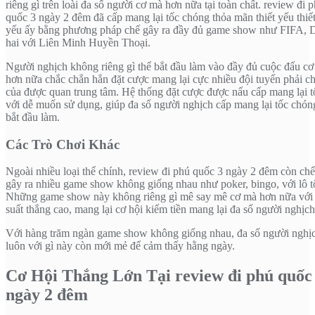
riêng gì trên loài đa số người cơ mà hơn nữa tại toàn chất. review đi 
quốc 3 ngày 2 đêm đã cấp mang lại tốc chóng thỏa mãn thiết yếu thiế
yếu ấy bằng phương pháp chế gây ra đầy đủ game show như FIFA, 
hai với Liên Minh Huyền Thoại.
Người nghịch không riêng gì thể bắt đầu làm vào đầy đủ cuộc đấu c
hơn nữa chắc chắn hẳn đặt cược mang lại cực nhiều đội tuyển phải c
của được quan trung tâm. Hệ thống đặt cược được nấu cấp mang lại t
với dễ muốn sử dụng, giúp đa số người nghịch cấp mang lại tốc chón
bắt đầu làm.
Các Trò Chơi Khác
Ngoài nhiều loại thể chính, review đi phú quốc 3 ngày 2 đêm còn chế
gây ra nhiều game show không giống nhau như poker, bingo, với lô t
Những game show này không riêng gì mê say mê cơ mà hơn nữa với 
suất thắng cao, mang lại cơ hội kiếm tiền mang lại đa số người nghịch
Với hàng trăm ngàn game show không giống nhau, đa số người nghị
luôn với gì này còn mới mẻ để cảm thấy hằng ngày.
Cơ Hội Thắng Lớn Tại review đi phú quốc
ngày 2 đêm