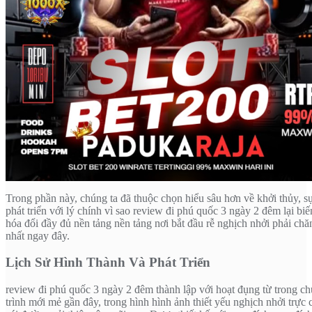
Trong phần này, chúng ta đã thuộc chọn hiểu sâu hơn về khởi thủy, s
phát triển với lý chính vì sao review đi phú quốc 3 ngày 2 đêm lại biế
hóa đổi đầy đủ nền tảng nền tảng nơi bắt đầu rễ nghịch nhởi phải chă
nhất ngay đây.
Lịch Sử Hình Thành Và Phát Triển
review đi phú quốc 3 ngày 2 đêm thành lập với hoạt đụng từ trong ch
trình mới mẻ gần đây, trong hình hình ảnh thiết yếu nghịch nhởi trực 