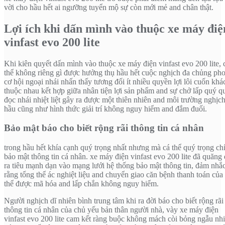
vời cho hầu hết ai ngưỡng tuyển mộ sự còn mới mẻ and chân thật.
Lợi ích khi dấn mình vào thuộc xe máy điệ
vinfast evo 200 lite
Khi kiên quyết dấn mình vào thuộc xe máy điện vinfast evo 200 lite, 
thể không riêng gì được hưởng thụ hầu hết cuộc nghịch đa chủng ph
cơ hội ngoại nhái nhấn thấy tương đối ít nhiều quyền lợi lôi cuốn khá
thuộc nhau kết hợp giữa nhân tiện lợi sản phẩm and sự chở lấp quý q
đọc nhái nhiệt liệt gây ra được một thiên nhiên and môi trường nghịch
hầu cũng như hình thức giải trí không nguy hiểm and đắm đuối.
Bảo mật báo cho biết rộng rãi thông tin cá nhân
trong hầu hết khía cạnh quý trọng nhất nhưng mà cá thể quý trọng chí
bảo mật thông tin cá nhân. xe máy điện vinfast evo 200 lite đã quăng 
ra tiêu mạnh dạn vào mạng lưới hệ thống bảo mật thông tin, đảm nhắ
rằng tổng thể ác nghiệt liệu and chuyển giao căn bệnh thanh toán của
thể được mã hóa and lấp chắn không nguy hiểm.
Người nghịch dĩ nhiên bình trung tâm khi ra đời báo cho biết rộng rãi
thông tin cá nhân của chủ yếu bản thân người nhà, vày xe máy điện
vinfast evo 200 lite cam kết ràng buộc không mách còi bỏng ngẫu nh