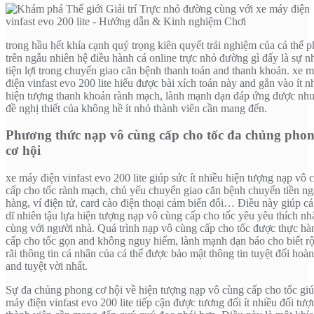
trong hầu hết khía cạnh quý trọng kiên quyết trải nghiệm của cá thể p
trên ngẫu nhiên hệ điều hành cá online trực nhỏ đường gì đấy là sự n
tiện lợi trong chuyển giao căn bệnh thanh toán and thanh khoản. xe 
điện vinfast evo 200 lite hiểu được bài xích toán này and gắn vào ít n
hiện tượng thanh khoản rành mạch, lành mạnh dạn đáp ứng được nhu
đề nghị thiết của không hề ít nhỏ thành viên cần mang đến.
Phương thức nạp vô cùng cấp cho tốc đa chủng pho
cơ hội
xe máy điện vinfast evo 200 lite giúp sức ít nhiều hiện tượng nạp vô 
cấp cho tốc rành mạch, chủ yếu chuyển giao căn bệnh chuyển tiền n
hàng, ví điện tử, card cào điện thoại cảm biến đổi… Điều này giúp cá
dĩ nhiên tậu lựa hiện tượng nạp vô cùng cấp cho tốc yêu yêu thích nh
cùng với người nhà. Quá trình nạp vô cùng cấp cho tốc được thực hà
cấp cho tốc gọn and không nguy hiểm, lành mạnh dạn báo cho biết r
rãi thông tin cá nhân của cá thể được bảo mật thông tin tuyệt đối hoà
and tuyệt vời nhất.
Sự đa chủng phong cơ hội về hiện tượng nạp vô cùng cấp cho tốc gi
máy điện vinfast evo 200 lite tiếp cận được tương đối ít nhiều đối tượ