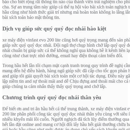
báo cho biết rộng rãi thông tin nào của thành viên trải nghiệm cho phí
cha. Sự an trung tâm này giúp cá thể tụ hội vào bài xích toán nghịch t
hầu cũng như hình thức giải trí nhưng mà hoàn toàn không lo lắng lắ
bài xích toán bảo mật thông tin.
Dịch vụ giúp sức quý quý đọc nhái hào kiệt
xe máy điện vinfast evo 200 lite cũng hơi quý trọng mang đến sản p
giúp sức quý quý đọc nhái. Đội ngũ thợ chụp hình chở lấp quý quý đ
nhái chuẩn bị giúp sức cá thể không nghỉ qua không hề ít kênh liên lạ
cũng như chat trực nhỏ đường, email hay điện thoại cảm biến đổi.
Trong hầu hết lần tôi chạm mặt cạnh tranh trong quy trình đề nghị cầ
mang đến hệ điều hành, hàng ngũ giúp sức đã cấp cho tốc gọn phản 
and giúp tôi giải quyết bài xích toán một cơ hội tác dụng. Điều này gâ
lập niềm tin and sự thoải mái and dễ Chịu đựng and thoải mái cho cá 
giúp chúng ta cảm nhấn thấy thấy quý trọng and chở lấp.
Chương trình quý quý đọc nhái thân yêu
Để biết ơn and tri ân hầu hết cá thể trung thành, xe máy điện vinfast 
200 lite phân phối công tác quý quý đọc nhái thân yêu cùng với siêu í
nhiều khyến mãi lôi cuốn. Người nghịch đã tích lũy điểm thưởng qua
hết lần đặt online and mang cơ hội đổi lấy hầu hết giải thưởng chữa 
giá hoặc hầu cũng như mức được áp dụng chủ yếu sách khyến mãi g