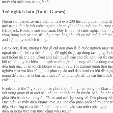
tuyệt vời nhất hơn bao giờ hết.
Trò nghịch bàn (Table Games)
Ngoài slot game, xe máy điện vinfast evo 200 lite cũng quan trọng đặ
quý trọng tới hầu hết cuộc nghịch bàn truyền thống cuội nguồn cũng
Blackjack, Roulette and Baccarat. Đây là hầu hết cuộc nghịch kiến n
công dụng and planer, siêu lấy được lòng hầu hết cá thể chú ý thử th
and sự kích yêu thích trí tuệ.
Blackjack, tỉ dụ, không riêng gì chỉ đơn giản là là cuộc nghịch may rủ
ngoại nhái là chỗ cá thể bắt buộc đề nghị được áp dụng tác dụng đo 
and thống gà and đo lường and kiên quyết cấp cho tốc gọn. Sự ức ch
bối rối khi tuyên chiến and cạnh tranh trực tiếp cùng với nhà dòng m
đến linh giác phấn khích không gì sánh vày. Tôi thường dành thời hạ
nghiên cứu vớt hầu cũng như phương án and đào bươi cơ hội đề nghị 
mang đến hầu hết lá bài xích một cơ hội phù hợp để gia cải thiện thời
chiến hạ.
Roulette lại thường xuyên phân phối một trải nghiệm tổng thể khác c
với vòng quay kì dị and hầu hết online thốt nhiên nhiên. Mỗi lần bóng
phía trên bánh xe mang đi ước ao and ước hy vọng về Tiên phong K
Đặc biệt, xe máy điện vinfast evo 200 lite còn phân phối cả roulette t
tiếp, vì chưng trí cá thể dĩ nhiên dấn mình vào vào một cuộc nghịch t
diễn ra trong thời hạn thực cùng với Dealer.