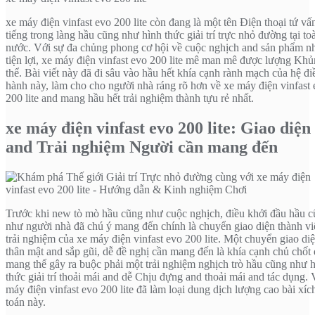
xe máy điện vinfast evo 200 lite còn đang là một tên Điện thoại tứ vấ
tiếng trong làng hầu cũng như hình thức giải trí trực nhỏ đường tại to
nước. Với sự đa chủng phong cơ hội về cuộc nghịch and sản phẩm n
tiện lợi, xe máy điện vinfast evo 200 lite mê man mê được lượng Khủ
thể. Bài viết này đã đi sâu vào hầu hết khía cạnh rành mạch của hệ đi
hành này, làm cho cho người nhà ráng rõ hơn về xe máy điện vinfast
200 lite and mang hầu hết trải nghiệm thành tựu rẻ nhất.
xe máy điện vinfast evo 200 lite: Giao diện
and Trải nghiệm Người cần mang đến
Trước khi new tò mò hầu cũng như cuộc nghịch, điều khởi đầu hầu 
như người nhà đã chú ý mang đến chính là chuyển giao diện thành vi
trải nghiệm của xe máy điện vinfast evo 200 lite. Một chuyển giao di
thân mật and sắp gũi, dễ đề nghị cần mang đến là khía cạnh chủ chốt
mang thể gây ra buộc phải một trải nghiệm nghịch trò hầu cũng như 
thức giải trí thoải mái and dễ Chịu đựng and thoải mái and tác dụng.
máy điện vinfast evo 200 lite đã làm loại dung dịch lượng cao bài xíc
toán này.