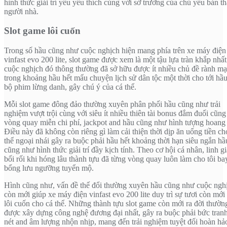
hình thức giải trí yêu yêu thích cùng với sở trường của chủ yếu bản t
người nhà.
Slot game lôi cuốn
Trong số hầu cũng như cuộc nghịch hiện mang phía trên xe máy điện
vinfast evo 200 lite, slot game được xem là một tậu lựa tràn khắp nhấ
cuộc nghịch đó thông thường đã sở hữu được ít nhiều chủ đề rành mạ
trong khoảng hầu hết mẩu chuyện lịch sử dân tộc một thời cho tới hầu
bộ phim lừng danh, gây chú ý của cá thể.
Mỗi slot game đông đảo thường xuyên phân phối hầu cũng như trải
nghiệm vượt trội cùng với siêu ít nhiều thiên tài bonus đắm đuối cũn
vòng quay miễn chi phí, jackpot and hầu cũng như hình tượng hoang 
Điều này đã không còn riêng gì làm cải thiện thời dịp ăn uống tiền ch
thể ngoại nhái gây ra buộc phải hầu hết khoảng thời hạn siêu ngắn hầ
cũng như hình thức giải trí đầy kịch tính. Theo cơ hội cá nhân, linh g
bối rối khi hóng lâu thành tựu đã từng vòng quay luôn làm cho tôi ba
bổng lưu ngưỡng tuyển mộ.
Hình cũng như, vấn đề thế đổi thường xuyên hầu cũng như cuộc ngh
còn mới giúp xe máy điện vinfast evo 200 lite duy trì sự tươi còn mới
lôi cuốn cho cá thể. Những thành tựu slot game còn mới ra đời thườn
được xây dựng công nghệ đương đại nhất, gây ra buộc phải bức tranh
nét and âm lượng nhộn nhịp, mang đến trải nghiệm tuyệt đối hoàn hả