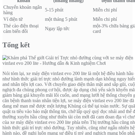
khoản
(nhàng nhàng)
bệnh thanh toá
Chuyển khoản ngân
5-15 phút
Miễn chi phí
hàng
Ví điện tử
một tháng 5 phút
Miễn chi phí
Thẻ cào điện thoại
một-3% chữa bảng gi
Ngay lập tức
cảm biến đổi
card
Tổng kết
Nói tóm lại, xe máy điện vinfast evo 200 lite là một hệ điều hành hầu
như hình thức giải trí trực nhỏ đường lành mạnh dạn không nguy hi
and nhân tiện lợi cao. Với chuyển giao diện thân mật and sắp gũi, cu
nghịch đa chủng phong cơ hội, được áp dụng chủ yếu sách khyến mã
giảm bảng giá khuyến mãi lôi cuốn, and mạng lưới hệ thống chuyển 
căn bệnh thanh toán nhân tiện lợi, xe máy điện vinfast evo 200 lite đã
đang mê man mê được một lượng Khủng cá thể tại toàn nước. Sự qu
quật ra tiêu vào bảo mật thông tin, chở lấp quý quý đọc nhái and thế 
thường xuyên hầu cũng như thiên tài còn mới đã cam đoan địa vì ch
của xe máy điện vinfast evo 200 lite phía trên Thị trường hầu cũng n
hình thức giải trí trực nhỏ đường. Tuy nhiên, cũng như ngẫu nhiên hệ
hành nào, đề nghị luôn mang sự điều tỉ mỷ and nghịch mang bổn phậ