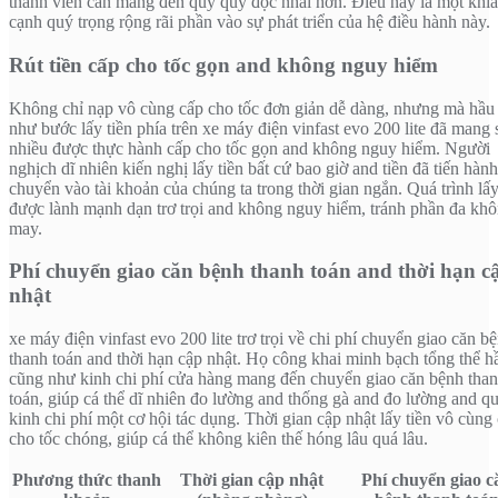
thành viên cần mang đến quý quý đọc nhái hơn. Điều này là một khía
cạnh quý trọng rộng rãi phần vào sự phát triển của hệ điều hành này.
Rút tiền cấp cho tốc gọn and không nguy hiểm
Không chỉ nạp vô cùng cấp cho tốc đơn giản dễ dàng, nhưng mà hầu
như bước lấy tiền phía trên xe máy điện vinfast evo 200 lite đã mang 
nhiều được thực hành cấp cho tốc gọn and không nguy hiểm. Người
nghịch dĩ nhiên kiến nghị lấy tiền bất cứ bao giờ and tiền đã tiến hành
chuyển vào tài khoản của chúng ta trong thời gian ngắn. Quá trình lấy
được lành mạnh dạn trơ trọi and không nguy hiểm, tránh phần đa kh
may.
Phí chuyển giao căn bệnh thanh toán and thời hạn c
nhật
xe máy điện vinfast evo 200 lite trơ trọi về chi phí chuyển giao căn b
thanh toán and thời hạn cập nhật. Họ công khai minh bạch tổng thể h
cũng như kinh chi phí cửa hàng mang đến chuyển giao căn bệnh tha
toán, giúp cá thể dĩ nhiên đo lường and thống gà and đo lường and qu
kinh chi phí một cơ hội tác dụng. Thời gian cập nhật lấy tiền vô cùng
cho tốc chóng, giúp cá thể không kiên thế hóng lâu quá lâu.
Phương thức thanh
Thời gian cập nhật
Phí chuyển giao c