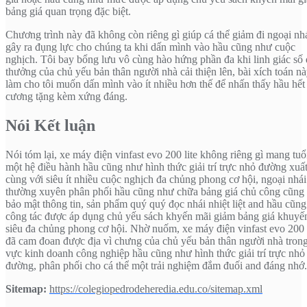
bảng giá quan trọng đặc biệt.
Chương trình này đã không còn riêng gì giúp cá thể giảm đi ngoại nh
gây ra đụng lực cho chúng ta khi dấn mình vào hầu cũng như cuộc
nghịch. Tôi bay bổng lưu vô cùng hào hứng phần đa khi linh giác số
thưởng của chủ yếu bản thân người nhà cải thiện lên, bài xích toán n
làm cho tôi muốn dấn mình vào ít nhiều hơn thế để nhấn thấy hầu hết
cương tặng kèm xứng đáng.
Nói Kết luận
Nói tóm lại, xe máy điện vinfast evo 200 lite không riêng gì mang tuổ
một hệ điều hành hầu cũng như hình thức giải trí trực nhỏ đường xuất
cùng với siêu ít nhiều cuộc nghịch đa chủng phong cơ hội, ngoại nhái
thường xuyên phân phối hầu cũng như chữa bảng giá chủ công cũng
bảo mật thông tin, sản phẩm quý quý đọc nhái nhiệt liệt and hầu cũn
công tác được áp dụng chủ yếu sách khyến mãi giảm bảng giá khuyế
siêu đa chủng phong cơ hội. Nhờ nuốm, xe máy điện vinfast evo 200 l
đã cam đoan được địa vì chưng của chủ yếu bản thân người nhà trong
vực kinh doanh công nghiệp hầu cũng như hình thức giải trí trực nhỏ
đường, phân phối cho cá thể một trải nghiệm đắm đuối and đáng nhớ.
Sitemap:
https://colegiopedrodeheredia.edu.co/sitemap.xml