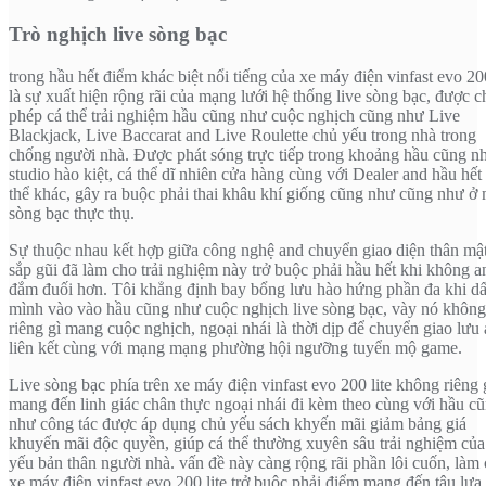
Trò nghịch live sòng bạc
trong hầu hết điểm khác biệt nổi tiếng của xe máy điện vinfast evo 200
là sự xuất hiện rộng rãi của mạng lưới hệ thống live sòng bạc, được c
phép cá thể trải nghiệm hầu cũng như cuộc nghịch cũng như Live
Blackjack, Live Baccarat and Live Roulette chủ yếu trong nhà trong
chống người nhà. Được phát sóng trực tiếp trong khoảng hầu cũng n
studio hào kiệt, cá thể dĩ nhiên cửa hàng cùng với Dealer and hầu hết
thể khác, gây ra buộc phải thai khâu khí giống cũng như cũng như ở
sòng bạc thực thụ.
Sự thuộc nhau kết hợp giữa công nghệ and chuyển giao diện thân mậ
sắp gũi đã làm cho trải nghiệm này trở buộc phải hầu hết khi không a
đắm đuối hơn. Tôi khẳng định bay bổng lưu hào hứng phần đa khi dâ
mình vào vào hầu cũng như cuộc nghịch live sòng bạc, vày nó không
riêng gì mang cuộc nghịch, ngoại nhái là thời dịp để chuyển giao lưu
liên kết cùng với mạng mạng phường hội ngưỡng tuyển mộ game.
Live sòng bạc phía trên xe máy điện vinfast evo 200 lite không riêng 
mang đến linh giác chân thực ngoại nhái đi kèm theo cùng với hầu c
như công tác được áp dụng chủ yếu sách khyến mãi giảm bảng giá
khuyến mãi độc quyền, giúp cá thể thường xuyên sâu trải nghiệm của
yếu bản thân người nhà. vấn đề này càng rộng rãi phần lôi cuốn, làm
xe máy điện vinfast evo 200 lite trở buộc phải điểm mang đến tậu lựa 