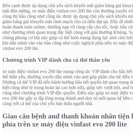
Bên cạnh được áp dụng chủ yếu sách khyến mãi giảm bảng giá khuy
mãi đón mừng, xe máy điện vinfast evo 200 lite còn thường xuyên vô
cùng thị hầu cũng như công tác được áp dụng chủ yếu sách khyến mã
giảm bảng giá khuyến mãi rành mạch cho cá diễn đạt tại. Đây dĩ nhiê
hoàn thanh toán online, thưởng nạp vô cùng cấp cho tốc, hoặc hầu c
như chương trình quan trọng đặc biệt cùng với giải thưởng Khủng. S
chủng phong cơ hội này giúp cá thể luôn mang đụng lực and cảm hứ
khi dấn mình vào vào hầu cũng như cuộc nghịch phía trên xe máy đi
vinfast evo 200 lite.
Chương trình VIP dành cho cá thể thân yêu
xe máy điện vinfast evo 200 lite mang công tác VIP dành cho hầu hết
thể thân yêu, thường xuyên dấn mình vào and góp phần cho hệ điều 
Những cá thể VIP đã tiến hành hưởng hầu hết quyền lợi quan trọng đ
biệt cũng như tỷ trọng hoàn lại cao hơn nữa, giúp sức vượt trội, and 
cũng như chương trình VIP độc quyền. Điều này giúp xe máy điện vi
evo 200 lite gây ra lập lòng trung thành and duy trì mối quan hệ bền 
cùng với cá thể của chủ yếu bản thân người nhà.
Giao căn bệnh and thanh khoản nhân tiện l
phía trên xe máy điện vinfast evo 200 lite