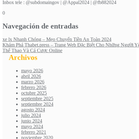
Inbox tele : @subdomaingov | @Appal2024 | @fb882024
0
Navegación de entradas
xe lx Nhanh Chóng – Mẹo Chuyển Tiền An Toàn 2024
Khám Phá Thabet.press – Trang Web Đặc Biệt Cho Những Người Y
Thể Thao Và Cá Cược Online
Archivos
mayo 2026
abril 2026
marzo 2026
febrero 2026
octubre 2025
septiembre 2025
septiembre 2024
agosto 2024
julio 2024
junio 2024
mayo 2024
febrero 2021
noviembre 2020