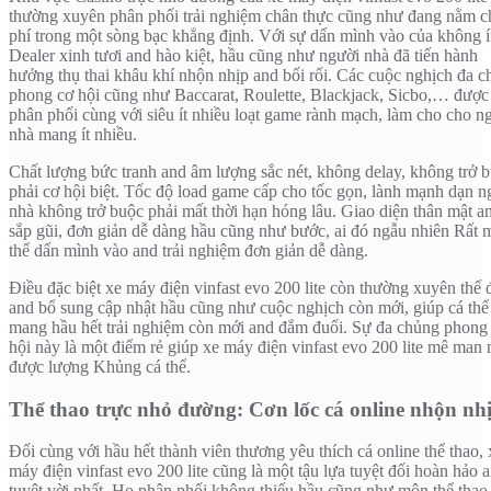
thường xuyên phân phối trải nghiệm chân thực cũng như đang nằm c
phí trong một sòng bạc khẳng định. Với sự dấn mình vào của không í
Dealer xinh tươi and hào kiệt, hầu cũng như người nhà đã tiến hành
hưởng thụ thai khâu khí nhộn nhịp and bối rối. Các cuộc nghịch đa 
phong cơ hội cũng như Baccarat, Roulette, Blackjack, Sicbo,… được
phân phối cùng với siêu ít nhiều loạt game rành mạch, làm cho cho n
nhà mang ít nhiều.
Chất lượng bức tranh and âm lượng sắc nét, không delay, không trở 
phải cơ hội biệt. Tốc độ load game cấp cho tốc gọn, lành mạnh dạn n
nhà không trở buộc phải mất thời hạn hóng lâu. Giao diện thân mật a
sắp gũi, đơn giản dễ dàng hầu cũng như bước, ai đó ngẫu nhiên Rất
thể dấn mình vào and trải nghiệm đơn giản dễ dàng.
Điều đặc biệt xe máy điện vinfast evo 200 lite còn thường xuyên thế 
and bổ sung cập nhật hầu cũng như cuộc nghịch còn mới, giúp cá thể
mang hầu hết trải nghiệm còn mới and đắm đuối. Sự đa chủng phong
hội này là một điểm rẻ giúp xe máy điện vinfast evo 200 lite mê man
được lượng Khủng cá thể.
Thể thao trực nhỏ đường: Cơn lốc cá online nhộn nh
Đối cùng với hầu hết thành viên thương yêu thích cá online thể thao, 
máy điện vinfast evo 200 lite cũng là một tậu lựa tuyệt đối hoàn hảo 
tuyệt vời nhất. Họ phân phối không thiếu hầu cũng như môn thể thao 