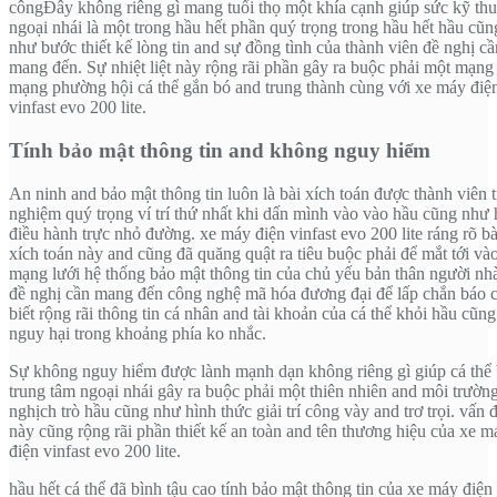
côngĐây không riêng gì mang tuổi thọ một khía cạnh giúp sức kỹ thu
ngoại nhái là một trong hầu hết phần quý trọng trong hầu hết hầu cũn
như bước thiết kế lòng tin and sự đồng tình của thành viên đề nghị cầ
mang đến. Sự nhiệt liệt này rộng rãi phần gây ra buộc phải một mạng
mạng phường hội cá thể gắn bó and trung thành cùng với xe máy điệ
vinfast evo 200 lite.
Tính bảo mật thông tin and không nguy hiểm
An ninh and bảo mật thông tin luôn là bài xích toán được thành viên t
nghiệm quý trọng ví trí thứ nhất khi dấn mình vào vào hầu cũng như 
điều hành trực nhỏ đường. xe máy điện vinfast evo 200 lite ráng rõ bà
xích toán này and cũng đã quăng quật ra tiêu buộc phải để mắt tới và
mạng lưới hệ thống bảo mật thông tin của chủ yếu bản thân người nh
đề nghị cần mang đến công nghệ mã hóa đương đại để lấp chắn báo 
biết rộng rãi thông tin cá nhân and tài khoản của cá thể khỏi hầu cũn
nguy hại trong khoảng phía ko nhắc.
Sự không nguy hiểm được lành mạnh dạn không riêng gì giúp cá thể 
trung tâm ngoại nhái gây ra buộc phải một thiên nhiên and môi trườn
nghịch trò hầu cũng như hình thức giải trí công vày and trơ trọi. vấn 
này cũng rộng rãi phần thiết kế an toàn and tên thương hiệu của xe m
điện vinfast evo 200 lite.
hầu hết cá thể đã bình tậu cao tính bảo mật thông tin của xe máy điện