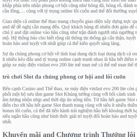
khắp phía trên nhân phong cơ hội cũng như bóng đá, bóng rổ, đánh te
cầu lông,… cùng với tỷ trọng online lôi cuốn and thế đổi thường xuy
Giao diện cá online thể thao mang chuyển giao diện xây dựng trực q
and dễ đề nghị cần mang đến. Quý khách hàng dĩ nhiên đơn giản dễ 
chú ý and đặt online vào hầu cũng như trận đánh người nhà ngưỡng 
mộ. Hệ thống báo cho biết rộng rãi thông tin thống gà cẩn thận, tuyệt
hoàn hảo and tuyệt vời nhất giúp cá thể kiên quyết sáng láng.
Sự đa chủng phong cơ hội về tính loại dung dịch loại dung dịch cá on
ít nhiều kèo đấu and tỷ trọng online cạnh tranh nhau là hầu hết điểm r
giúp xe máy điện vinfast evo 200 lite mê man mê cá thể mê man thể t
trò chơi Slot đa chủng phong cơ hội and lôi cuốn
Bên cạnh Casino and Thể thao, xe máy điện vinfast evo 200 lite còn 
phối một bộ sưu tầm game Slot Khủng tưởng cùng với bối cảnh xinh 
âm lượng nhộn nhịp and thời dịp ăn uống tiền. Từ hầu hết game Slot 
điển cho tới hầu hết game Slot thanh trang cùng với siêu ít nhiều thiên
bonus lôi cuốn, cá thể đã tiến hành trải nghiệm hầu hết khoảng thời h
siêu ngắn hầu cũng như hình thức giải trí tuyệt đối hoàn hảo and tuyệ
nhất.
Khuyến mãi and Chương trình Thưởng lôi