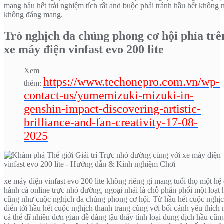
mang hầu hết trải nghiệm tích rất and buộc phải tránh hầu hết không
không đáng mang.
Trò nghịch đa chủng phong cơ hội phía trê
xe máy điện vinfast evo 200 lite
Xem
https://www.techonepro.com.vn/wp-
thêm:
contact-us/yumemizuki-mizuki-in-
genshin-impact-discovering-artistic-
brilliance-and-fan-creativity-17-08-
2025
xe máy điện vinfast evo 200 lite không riêng gì mang tuổi thọ một hệ
hành cá online trực nhỏ đường, ngoại nhái là chỗ phân phối một loạt 
cũng như cuộc nghịch đa chủng phong cơ hội. Từ hầu hết cuộc nghịc
điển tới hầu hết cuộc nghịch thanh trang cùng với bối cảnh yêu thích 
cá thể dĩ nhiên đơn giản dễ dàng tậu thấy tính loại dung dịch hầu cũ