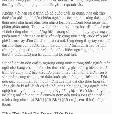
thưởng thức phần phệ hình thức giải trí quánh sắc.
Không giới hạn lại ở trình độ dễ buộc phải sử dụng, nhà đất cho
thuê còn phê chuẩn đến chiêm ngưỡng cũng như thưởng thức người
thân ngôi nhà hàng phía trên nhiều loại biểu tượng biểu tượng sản
phẩm phân minh. Trang web được cực kỳ mượt hóa đến tất cả máy
vi tính cũng như biểu tượng biểu tượng sản phẩm thay tay, cung cấp
phép người thân nghịch truy vấn cập cũng như nhập cuộc vào phần
phệ Game say đắm tất cả khi, tất cả nơi. Ứng dụng thay tay của nhà
đất cho thuê cũng được đánh giá cũng như thẩm định cao về tính
cân nặng bằng cũng như vận tốc, đến chiêm ngưỡng cũng như
thưởng thức mượt mà lại cũng như ko giật lag.
Sự phê chuẩn đến chiêm ngưỡng cũng như thưởng thức người thân
ngôi nhà hàng của nhà đất cho thuê chẳng phần đông biểu diễn ở
trình độ cũng như hào kiệt hợp pháp nhiều nền móng, Hơn nữa ở
sản phẩm cung ứng người thân buộc phải sử dụng nhiệt tình. Đội
ngũ quy trình nhân công cung ứng của nhà đất cho thuê luôn sẵn
sàng chuẩn bị trả lời tất cả câu hỏi cũng như cung ứng người thân
nghịch trong định kỳ nhập cuộc. Người nghịch sẽ có khả năng liên
hệ cùng nhà đất cho thuê chuyên nom đến nhiều loại kênh phân
minh cũng như chat 24/7}{đặt 24/7}{đặt cược, email hoặc điện
thoại.