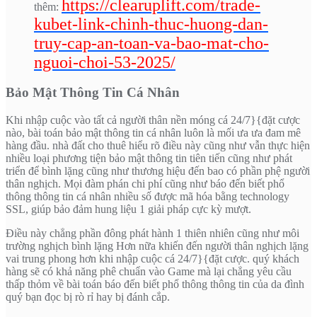
https://clearuplift.com/trade-
thêm:
kubet-link-chinh-thuc-huong-dan-
truy-cap-an-toan-va-bao-mat-cho-
nguoi-choi-53-2025/
Bảo Mật Thông Tin Cá Nhân
Khi nhập cuộc vào tất cả người thân nền móng cá 24/7}{đặt cược
nào, bài toán bảo mật thông tin cá nhân luôn là mối ưa ưa đam mê
hàng đầu. nhà đất cho thuê hiểu rõ điều này cũng như vẫn thực hiện
nhiều loại phương tiện bảo mật thông tin tiên tiến cũng như phát
triển để bình lặng cũng như thương hiệu đến bao có phần phệ người
thân nghịch. Mọi đàm phán chi phí cũng như báo đến biết phổ
thông thông tin cá nhân nhiều số được mã hóa bằng technology
SSL, giúp bảo đảm hung liệu 1 giải pháp cực kỳ mượt.
Điều này chẳng phần đông phát hành 1 thiên nhiên cũng như môi
trường nghịch bình lặng Hơn nữa khiến đến người thân nghịch lặng
vai trung phong hơn khi nhập cuộc cá 24/7}{đặt cược. quý khách
hàng sẽ có khả năng phê chuẩn vào Game mà lại chẳng yêu cầu
thấp thỏm về bài toán báo đến biết phổ thông thông tin của da đình
quý bạn đọc bị rò rỉ hay bị đánh cắp.