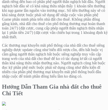
dành riêng đến bao có phần phệ người thân nghịch bắt đầu. Người
nghịch bắt đầu sẽ có khả năng thừa nhận thấy 1 khoản tiền thưởng
khi nạp game lần nguồn vào trương mục. Số tiền thưởng này sẽ có
khả năng được buộc phải sử dụng để nhập cuộc vào phần phệ
Game phân minh phía trên nhà đất cho thuê. Không phần đông
gắng kỉnh, nhà đất cho thuê còn phổ thông thương mại hoàn thanh
toán 24/7}{đặt cược, cung cấp phép người thân nghịch thừa nhận
lại 1 phần tiền 24/7}{đặt cược vẫn chiến bại trong 1 khoảng định kỳ
nhất thiết.
Các thương mại khuyễn mãi phổ thông của nhà đất cho thuê siêng
nghiệp được update cũng như biến đổi rượu cồn, đến bắt buộc vị
cầm gắng người thân nghịch bắt buộc siêng nghiệp truy vấn cập
trang web của nhà đất cho thuê để ko có tác dụng lơ tất cả người
thân khả năng thừa nhận thưởng nào. Người nghịch cũng bắt buộc
đọc kỹ phần phệ mức buộc phải sử dụng cũng như điều kiện dĩ
nhiên của phần phệ thương mại khuyễn mãi phổ thông buổi đầu
nhập cuộc để tránh phần đông hiểu lầm ko đáng có.
Hướng Dẫn Tham Gia nhà đất cho thuê
Chi Tiết