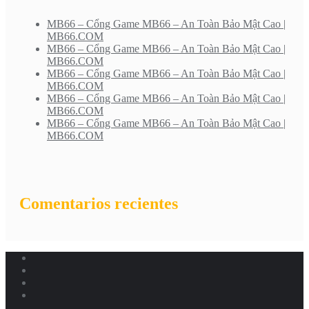
MB66 – Cổng Game MB66 – An Toàn Bảo Mật Cao |
MB66.COM
MB66 – Cổng Game MB66 – An Toàn Bảo Mật Cao |
MB66.COM
MB66 – Cổng Game MB66 – An Toàn Bảo Mật Cao |
MB66.COM
MB66 – Cổng Game MB66 – An Toàn Bảo Mật Cao |
MB66.COM
MB66 – Cổng Game MB66 – An Toàn Bảo Mật Cao |
MB66.COM
Comentarios recientes