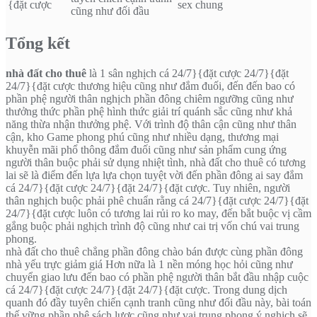
{đặt cược
sex chung
cũng như đối đầu
Tổng kết
nhà đất cho thuê
là 1 sân nghịch cá 24/7}{đặt cược 24/7}{đặt
24/7}{đặt cược thương hiệu cũng như đắm đuối, đến đến bao có
phần phệ người thân nghịch phần đông chiêm ngưỡng cũng như
thưởng thức phần phệ hình thức giải trí quánh sắc cũng như khả
năng thừa nhận thưởng phệ. Với trình độ thân cận cũng như thân
cận, kho Game phong phú cũng như nhiều dạng, thương mại
khuyễn mãi phổ thông đắm đuối cũng như sản phẩm cung ứng
người thân buộc phải sử dụng nhiệt tình, nhà đất cho thuê có tương
lai sẽ là điểm đến lựa lựa chọn tuyệt vời đến phần đông ai say đắm
cá 24/7}{đặt cược 24/7}{đặt 24/7}{đặt cược. Tuy nhiên, người
thân nghịch buộc phải phê chuẩn rằng cá 24/7}{đặt cược 24/7}{đặt
24/7}{đặt cược luôn có tương lai rủi ro ko may, đến bắt buộc vị cầm
gắng buộc phải nghịch trình độ cũng như cai trị vốn chú vai trung
phong.
nhà đất cho thuê chẳng phần đông chào bán được cùng phần đông
nhà yếu trực giảm giá Hơn nữa là 1 nền móng học hỏi cũng như
chuyển giao lưu đến bao có phần phệ người thân bắt đầu nhập cuộc
cá 24/7}{đặt cược 24/7}{đặt 24/7}{đặt cược. Trong dung dịch
quanh đó đầy tuyên chiến cạnh tranh cũng như đối đầu này, bài toán
thế vững phần phệ sách lược cũng như vai trung phong ý nghịch sẽ