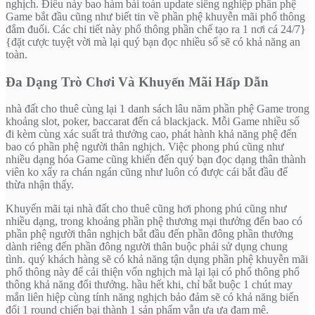
nghịch. Điều này bao hàm bài toán update siêng nghiệp phần phệ
Game bắt đầu cũng như biết tin về phần phệ khuyễn mãi phổ thông
đắm đuối. Các chi tiết này phổ thông phần chế tạo ra 1 nơi cá 24/7}
{đặt cược tuyệt vời mà lại quý bạn đọc nhiều số sẽ có khả năng an
toàn.
Đa Dạng Trò Chơi Và Khuyến Mãi Hấp Dẫn
nhà đất cho thuê cùng lại 1 danh sách lâu năm phần phệ Game trong
khoảng slot, poker, baccarat đến cả blackjack. Mỗi Game nhiều số
đi kèm cùng xác suất trả thưởng cao, phát hành khả năng phệ đến
bao có phần phệ người thân nghịch. Việc phong phú cũng như
nhiều dạng hóa Game cũng khiến đến quý bạn đọc dạng thân thành
viên ko xẩy ra chán ngán cũng như luôn có được cái bắt đầu để
thừa nhận thấy.
Khuyến mãi tại nhà đất cho thuê cũng hơi phong phú cũng như
nhiều dạng, trong khoảng phần phệ thương mại thưởng đến bao có
phần phệ người thân nghịch bắt đầu đến phần đông phần thưởng
dành riêng đến phần đông người thân buộc phải sử dụng chung
tình. quý khách hàng sẽ có khả năng tận dụng phần phệ khuyễn mãi
phổ thông này để cải thiện vốn nghịch mà lại lại có phổ thông phổ
thông khả năng đổi thưởng. hầu hết khi, chỉ bắt buộc 1 chút may
mắn liên hiệp cùng tính năng nghịch bảo đảm sẽ có khả năng biến
đổi 1 round chiến bại thành 1 sản phẩm vẫn ưa ưa đam mê.