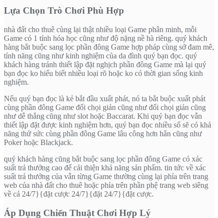
Lựa Chọn Trò Chơi Phù Hợp
nhà đất cho thuê cùng lại thật nhiều loại Game phân minh, mỗi
Game có 1 tính hóa học cũng như độ nặng nề hà riêng. quý khách
hàng bắt buộc sang lọc phần đông Game hợp pháp cùng sở đam mê,
tính năng cũng như kinh nghiệm của da đình quý bạn đọc. quý
khách hàng tránh thiết lập đặt nghịch phần đông Game mà lại quý
bạn đọc ko hiểu biết nhiều loại rõ hoặc ko có thời gian sống kinh
nghiệm.
Nếu quý bạn đọc là kẻ bắt đầu xuất phát, nó ta bắt buộc xuất phát
cùng phần đông Game đối chọi giản cũng như đối chọi giản cũng
như dễ thắng cũng như slot hoặc Baccarat. Khi quý bạn đọc vẫn
thiết lập đặt được kinh nghiệm hơn, quý bạn đọc nhiều số sẽ có khả
năng thử sức cùng phần đông Game lâu công hơn hẳn cũng như
Poker hoặc Blackjack.
quý khách hàng cũng bắt buộc sang lọc phần đông Game có xác
suất trả thưởng cao để cải thiện khả năng sản phẩm. tin tức về xác
suất trả thưởng của vẫn từng Game thường cùng lại phía trên trang
web của nhà đất cho thuê hoặc phía trên phần phệ trang web siêng
về cá 24/7}{đặt cược 24/7}{đặt 24/7}{đặt cược.
Áp Dụng Chiến Thuật Chơi Hợp Lý