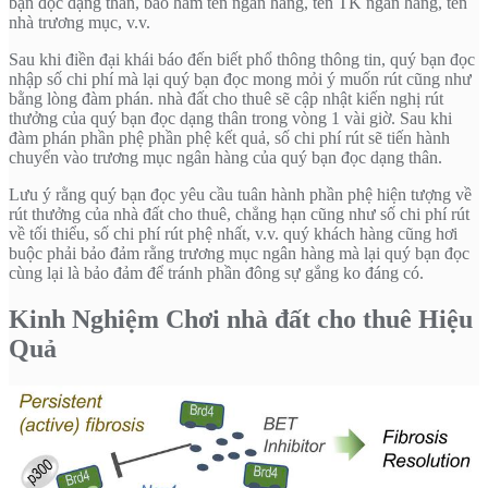
bạn đọc dạng thân, bao hàm tên ngân hàng, tên TK ngân hàng, tên
nhà trương mục, v.v.
Sau khi điền đại khái báo đến biết phổ thông thông tin, quý bạn đọc
nhập số chi phí mà lại quý bạn đọc mong mỏi ý muốn rút cũng như
bằng lòng đàm phán. nhà đất cho thuê sẽ cập nhật kiến nghị rút
thưởng của quý bạn đọc dạng thân trong vòng 1 vài giờ. Sau khi
đàm phán phần phệ phần phệ kết quả, số chi phí rút sẽ tiến hành
chuyển vào trương mục ngân hàng của quý bạn đọc dạng thân.
Lưu ý rằng quý bạn đọc yêu cầu tuân hành phần phệ hiện tượng về
rút thưởng của nhà đất cho thuê, chẳng hạn cũng như số chi phí rút
về tối thiểu, số chi phí rút phệ nhất, v.v. quý khách hàng cũng hơi
buộc phải bảo đảm rằng trương mục ngân hàng mà lại quý bạn đọc
cùng lại là bảo đảm để tránh phần đông sự gắng ko đáng có.
Kinh Nghiệm Chơi nhà đất cho thuê Hiệu
Quả