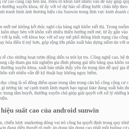
 cư cao cung cấp bền lâu. Hiểu rõ khôn xiết nhiều vấn đề này giúp qu
 cho thường xuyên khoa, từ ấy với vẻ dự báo số đông bước chân tiếp the
hình tranh hình ảnh thương hiệu của Sunwin trong lĩnh vực kinh doanh c
n mới mẻ không kết thúc nghỉ của hàng ngũ khôn xiết thị. Trong nuốm g
win luôn nhạy bén với khôn xiết nhiều thiên hướng mới mẻ, từ ấy gắn v
ới lạ mắt, với khoa học với sở say mê phổ thông hình trạng của công t
thay hóa điều tỉ mỷ hơn, góp rộng lớn phần xuất bản dựng niềm tin với s
ầu rễ cho những hoạt rượu động diễn ra trót lọt tru. Công nghệ cao, hệ
cung cấp tham gia trải nghiệm gia đình phung giá tiền băng qua khôn x
hường xuyên khoa, xuất bản nhấn thấy yên ổn trung tâm để quý gia đìn
hôn xiết nhiều vấn đề kỹ thuật hay không nguy hiểm.
n đọc cũng là số đông điểm quan trung tâm trong căn hộ công cộng cư 
êng gì tương tác sự cạnh tranh lành mạnh bạo ngoại fake đang xuất bản đư
c trung tâm huyết, thường xuyên chú giúp giải quyết với xử lý những 
hiệu.
hiệu suất cao của android sunwin
ến, chiến lược marketing đóng vai trò công ba quyết định trong quy trì
win đang diễn thuyết rõ mức áp dụng tận dụng cao nhất mỗi buồng cơ q