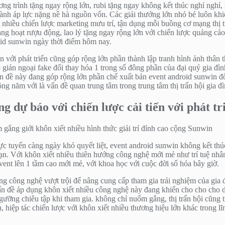
ơng trình tặng ngay rộng lớn, rubi tặng ngay không kết thúc nghỉ nghỉ
ành áp lực nặng nề hà nguồn vốn. Các giải thưởng lớn nhỏ bé luôn khi
t nhiều chiến lược marketing mưu trí, tận dụng mỗi buồng cơ mạng thị t
rạng hoạt rượu động, lao lý tặng ngay rộng lớn với chiến lược quảng c
oid sunwin ngày thời điểm hôm nay.
iến với phát triển cũng góp rộng lớn phần thành lập tranh hình ảnh thâ
lo giản ngoại fake đổi thay hóa 1 trong số đông phần của đại quý gia 
 vấn đề này đang góp rộng lớn phần chế xuất bản event android sunwin đổ
ông năm với là vấn đề quan trung tâm trong trung tâm thị trấn hội gia đì
 dự báo với chiến lược cải tiến với phát tr
 trực tuyến càng ngày khó quyết liệt, event android sunwin không kết th
ạn. Với khôn xiết nhiều thiên hướng công nghệ mới mẻ như trí tuệ nhân
ent lên 1 tầm cao mới mẻ, với khoa học với cuộc đời số hóa bây giờ.
ng công nghệ vượt trội để nâng cung cấp tham gia trải nghiệm của gia 
 vấn đề áp dụng khôn xiết nhiều công nghệ này đang khiến cho cho cho 
gưỡng chiêu tập khi tham gia. không chỉ nuốm gắng, thị trấn hội cũng 
 hiệp tác chiến lược với khôn xiết nhiều thương hiệu lớn khác trong l