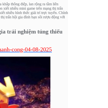
 khắp thông điệp, lan rộng ra tầm liên
 xiết nhiều mini game trên mạng thị trấn
t nhiều hình thức giải trí trực tuyến. Chính
thị trấn hội gia đình bạn sôi rượu động với
ia trải nghiệm túng thiếu
thanh-cong-04-08-2025