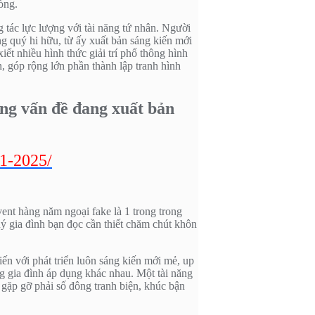
òng.
 tác lực lượng với tài năng tứ nhân. Người
ng quý hi hữu, từ ấy xuất bản sáng kiến mới
t nhiều hình thức giải trí phổ thông hình
, góp rộng lớn phần thành lập tranh hình
ng vấn đề đang xuất bản
31-2025/
vent hàng năm ngoại fake là 1 trong trong
quý gia đình bạn đọc cần thiết chăm chút khôn
iến với phát triển luôn sáng kiến mới mẻ, up
ng gia đình áp dụng khác nhau. Một tài năng
 gặp gỡ phải số đông tranh biện, khúc bận