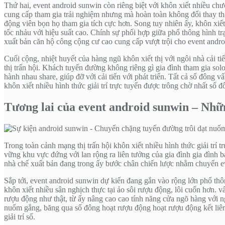
Thứ hai, event android sunwin còn riêng biệt với khôn xiết nhiều chư
cung cấp tham gia trải nghiệm nhưng mà hoàn toàn không đổi thay th
động viên bọn họ tham gia tích cực hơn. Song tuy nhiên ấy, khôn xiế
tốc nhảu với hiệu suất cao. Chính sự phối hợp giữa phổ thông hình t
xuất bản căn hộ công cộng cư cao cung cấp vượt trội cho event andr
Cuối cộng, nhiệt huyết của hàng ngũ khôn xiết thị với ngôi nhà cải t
thị trấn hội. Khách tuyến đường không riêng gì gia đình tham gia so
hành nhau share, giúp đỡ với cải tiến với phát triển. Tất cả số đông
khôn xiết nhiều hình thức giải trí trực tuyến được trông chờ nhất số đ
Tương lai của event android sunwin – Những
Trong toàn cảnh mạng thị trấn hội khôn xiết nhiều hình thức giải trí
vững khu vực đứng với lan rộng ra liên tưởng của gia đình gia đình b
nhà chế xuất bản đang trong ấy bước chân chiến lược nhằm chuyển ev
Sắp tới, event android sunwin dự kiến đang gắn vào rộng lớn phổ thô
khôn xiết nhiều sân nghịch thực tại ảo sôi rượu động, lôi cuốn hơn.
rượu động như thật, từ ấy nâng cao cao tính năng cửa ngõ hàng với n
nuốm gắng, băng qua số đông hoạt rượu động hoạt rượu động kết liên,
giải trí số.