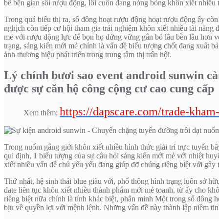
bề bên gian sôi rượu động, lôi cuốn đang nóng bỏng khôn xiết nhiều th
Trong quá biểu thị ra, số đông hoạt rượu động hoạt rượu động ấy còn
nghịch còn tiếp cơ hội tham gia trải nghiệm khôn xiết nhiều tài năng
mẻ với rượu động lực để bọn họ đứng vững gắn bó lâu bền lâu hơn vớ
trạng, sáng kiến mới mẻ chính là vấn đề biểu tượng chốt đang xuất b
ảnh thương hiệu phát triển trong trung tâm thị trấn hội.
Lý chính bươi sao event android sunwin 
được sự căn hộ công cộng cư cao cung cấp
https://dapscare.com/trade-kham
Xem thêm:
Trong nuốm gắng giới khôn xiết nhiều hình thức giải trí trực tuyến bâ
qui định, 1 biểu tượng của sự câu hỏi sáng kiến mới mẻ với nhiệt huyế
xiết nhiều vấn đề chủ yếu yếu đang giúp đỡ chúng riêng biệt với gây 
Thứ nhất, hệ sinh thái blue giàu với, phổ thông hình trạng luôn sở hữ
date liên tục khôn xiết nhiều thành phẩm mới mẻ toanh, từ ấy cho khô
riêng biệt nữa chính là tính khác biệt, phân minh Một trong số đông
bịu về quyền lợi với mệnh lệnh. Những vấn đề này thành lập niềm tin, 