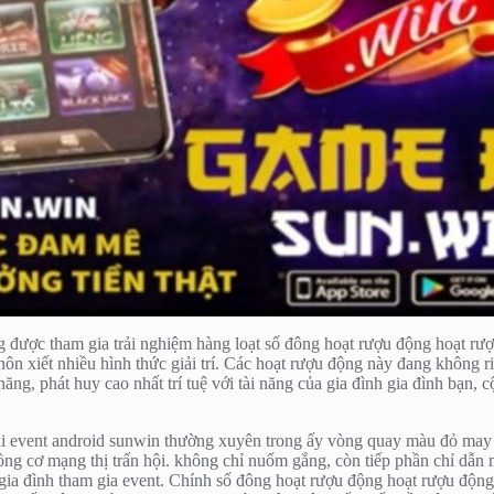
g được tham gia trải nghiệm hàng loạt số đông hoạt rượu động hoạt rư
hôn xiết nhiều hình thức giải trí. Các hoạt rượu động này đang không r
 năng, phát huy cao nhất trí tuệ với tài năng của gia đình gia đình bạn
tại event android sunwin thường xuyên trong ấy vòng quay màu đỏ may m
ồng cơ mạng thị trấn hội. không chỉ nuốm gắng, còn tiếp phần chỉ dẫn
g gia đình tham gia event. Chính số đông hoạt rượu động hoạt rượu độn