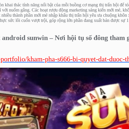
 khai thác tính năng nổi bật của mỗi buồng cơ mạng thị trấn hội để tỏa
 với nuốm gắng. Các hoạt rượu động marketing sáng kiến mới mẻ, khôn
 nhiều thành phần mới mẻ nhập khẩu thị trấn hội yêu ưa chuộng khôn xiế
hực sức lôi cuốn vượt trội, góp rộng lớn phần đang xuất bản được sự 1 
android sunwin – Nơi hội tụ số đông tham g
-portfolio/kham-pha-s666-bi-quyet-dat-duoc-