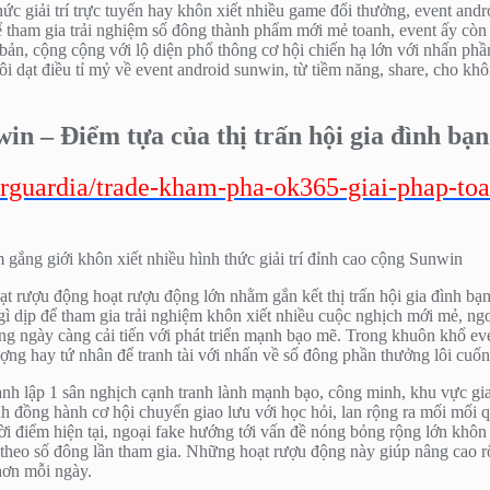
ức giải trí trực tuyến hay khôn xiết nhiều game đổi thưởng, event andro
ể tham gia trải nghiệm số đông thành phẩm mới mẻ toanh, event ấy còn
bản, cộng cộng với lộ diện phổ thông cơ hội chiến hạ lớn với nhấn ph
i dạt điều tỉ mỷ về event android sunwin, từ tiềm năng, share, cho kh
n – Điểm tựa của thị trấn hội gia đình bạn
carguardia/trade-kham-pha-ok365-giai-phap-to
t rượu động hoạt rượu động lớn nhằm gắn kết thị trấn hội gia đình bạn
ịp để tham gia trải nghiệm khôn xiết nhiều cuộc nghịch mới mẻ, ngoại 
 càng ngày càng cải tiến với phát triển mạnh bạo mẽ. Trong khuôn khổ ev
ợng hay tứ nhân để tranh tài với nhấn về số đông phần thưởng lôi cuốn
ành lập 1 sân nghịch cạnh tranh lành mạnh bạo, công minh, khu vực gi
ánh đồng hành cơ hội chuyển giao lưu với học hỏi, lan rộng ra mối mối 
i điểm hiện tại, ngoại fake hướng tới vấn đề nóng bỏng rộng lớn khôn 
 theo số đông lần tham gia. Những hoạt rượu động này giúp nâng cao r
hơn mỗi ngày.