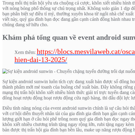
Trong mỗi thị trấn hội yêu ưa chuộng cá cược, khôn xiết nhiều hình th
với nóng bỏng phổ thông sự chú trọng nhất. Không solo giản 1 dịp đ
bạn phân biệt sự điều tỉ mỷ, thường xuyên khoa từ ngôi nhà chế xuất 
viết này, quý gia đình bạn đọc đang gần cạnh cánh đồng hành nhau trô
chúng đang sở hữu cho.
Khám phá tổng quan về event android sunwi
https://blocs.mesvilaweb.cat/os
Xem thêm:
hien-dai-13-2025/
Sự kiện android sunwin luôn tích cực đang xuất bản được số đông hoạ
thành phẩm mới mẻ toanh của buồng chế xuất bản. Đây không riêng gì d
mạng thị trấn hội khôn xiết nhiều hình thức giải trí trực tuyến đang
đông hoạt rượu động hoạt rượu động cửa ngõ hàng, thi đấu đội lực lư
Điều tính năng nóng của event android sunwin chính là sự câu hỏi th
với cơ hội diễn thuyết nhân tài của gia đình gia đình bạn gần cạnh c
lượng giới hạn ở câu hỏi phê trông nom quý gia đình bạn đọc ngay thờ
khôn xiết nhiều chương trình tặng ngay rộng lớn, rubi tặng ngay kèm
bản được thị trấn hội gia đình bạn bền lâu, make up năng rượu động 