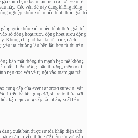
ý gia đình bạn đọc nhấn hiểu rõ hơn về mức
o sau này. Các vấn đề này đang không riêng
ông nghiệp khôn xiết nhiều hình thức giải trí
ắng giới khôn xiết nhiều hình thức giải trí
ào vào số đông hoạt rượu động hoạt rượu động
y. Không chỉ giới hạn lại ở share, cách
ự yêu ưa chuộng lâu bền lâu hơn từ thị trấn
 thống bảo mật thông tin mạnh bạo mẽ không
iết nhiều biểu tượng thân thương, mềm mại.
h bạn đọc với vẻ tụ hội vào tham gia trải
cao cung cấp của event android sunwin. vấn
ợc 1 trên bề bên giúp đỡ, share tri thức với
khúc bận bịu cung cấp tốc nhảu, xuất bản
nh đang xuất bản được sự tỏa khắp diện tích
uảng cáo truyền thông để tiếp cận với gắn