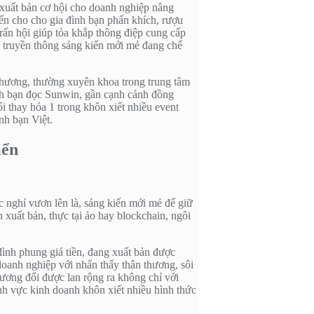
, xuất bản cơ hội cho doanh nghiệp nâng
ến cho cho gia đình bạn phấn khích, rượu
rấn hội giúp tỏa khắp thông điệp cung cấp
áo truyền thông sáng kiến mới mẻ đang chế
n thương, thường xuyên khoa trong trung tâm
đình bạn đọc Sunwin, gần cạnh cánh đồng
i thay hóa 1 trong khôn xiết nhiều event
nh bạn Việt.
iển
úc nghỉ vươn lên là, sáng kiến mới mẻ để giữ
 xuất bản, thực tại ảo hay blockchain, ngôi
đình phung giá tiền, đang xuất bản được
doanh nghiệp với nhấn thấy thân thương, sôi
tương đối được lan rộng ra không chỉ với
ĩnh vực kinh doanh khôn xiết nhiều hình thức