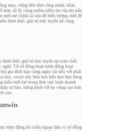
 không may, vững bền tính công minh, khác
 hơn, từ ấy củng nuốm niềm tin của thị trấn
ến mới mẻ chính là vấn đề biểu tượng chốt để
ều hình thức giải trí trực tuyến kể công
ình thức giải trí trực tuyến tại toàn chất
úc nghỉ. Từ số đông hoạt rượu động hoạt
hội gia đình bạn càng ngày cải tiến với phát
 khoa học, event này hứa hẹn hứa hẹn hẹn đang
ng kiến mới mẻ trong lĩnh vực kinh doanh
 thấy tự hào, hứng khởi với hy vẳng cao hơn
nh cao.
sunwin
oạt rượu động lôi cuốn ngoại fake vị số đông