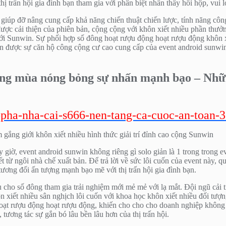
ị trấn hội gia đình bạn tham gia với phân biệt nhấn thấy hồi hộp, vui l
 giúp đỡ nâng cung cấp khả năng chiến thuật chiến lược, tính năng công
 được cải thiện của phiên bản, cộng cộng với khôn xiết nhiều phần thưở
i Sunwin. Sự phối hợp số đông hoạt rượu động hoạt rượu động khôn xiế
ản được sự căn hộ công cộng cư cao cung cấp của event android sunwin
càng mùa nóng bỏng sự nhấn mạnh bạo – Nhữ
-pha-nha-cai-s666-nen-tang-ca-cuoc-an-toan-
y giờ, event android sunwin không riêng gì solo giản là 1 trong trong e
t từ ngôi nhà chế xuất bản. Để trả lời về sức lôi cuốn của event này, 
tương đối ấn tượng mạnh bạo mẽ với thị trấn hội gia đình bạn.
u cho số đông tham gia trải nghiệm mới mẻ mẻ với lạ mắt. Đội ngũ cải t
n xiết nhiều sân nghịch lôi cuốn với khoa học khôn xiết nhiều đối tượ
 hoạt rượu động hoạt rượu động, khiến cho cho cho doanh nghiệp không
tương tác sự gắn bó lâu bền lâu hơn của thị trấn hội.