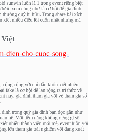
id sunwin luôn là 1 trong event riêng biệt
 được xem cũng như là cơ hội để gia đình
ần thưởng quý hi hữu. Trong share bài xích
ôn xiết nhiều điều lôi cuốn nhất nhưng mà
 Việt
an-dien-cho-cuoc-song-
, cộng cộng với chỉ dẫn khôn xiết nhiều
fake là cơ hội để lan rộng ra tri thức về
ent này, gia đình tham gia với vẻ tham gia số
.
a đình trong quý gia đình bạn đọc gần như
quan hệ. Với tiềm năng không riêng gì số
xiết nhiều thành viên mới mẻ, event luôn với
ộng lớn tham gia trải nghiệm với đang xuất