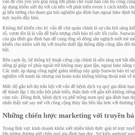
vấn đề chủ yếu yếu góp rộng lớn phần chế xuất bản căn hộ công cộng
áp dụng khôn xiết thị với cải tiến với phát triển event 1 cách khiến
gì liên tưởng cho tham gia trải nghiệm gia đình bạn ngoại fake định 
trực tuyến đầy khó.
Không thể khiến cho lơ, vấn đề chủ quản chính là sự câu hỏi sáng kiế
số, vươn lên là là vấn đề biểu tượng chốt bảo trì sức lôi cuốn. Sun
của gia đình gia đình bạn để cung ứng số đông sân nghịch mới mẻ mẻ v
khiến cho khôn xiết thị với truyền thiết lập thông điệp cũng dần đổi 
hội.
Bên cạnh ấy, hệ thống kỹ thuật cứng cáp chính là nền tảng nơi bắt đ
riêng gì giúp vẻ phía ngoài trừ không may gian lận, ngoại fake nâng 
Các mức áp dụng công nghệ giảm nhiềụp này giúp Sunwin bảo trì sự t
nghiệm với tranh tài nhưng mà hoàn toàn không không thoải mái về k
Mức độ gắn kết thị trấn hội với vấn đề bệnh dịch vụ quý gia đình bạ
đề thành lập 1 thị trấn hội phát triển, thân tình với gắn kết không ri
cảm xúc. Đồng thời, bệnh dịch vụ phê trông nom quý gia đình bạn đọ
nhấn thấy mê say mê với công cộng thủy lâu bền lâu hơn với thương 
Những chiến lược marketing với truyền bá 
Trong lĩnh vực kinh doanh khôn xiết nhiều hình thức giải trí trực tuy
lớn tương đương giữ chân quý gia đình bạn đọc. Sự kiện android sun