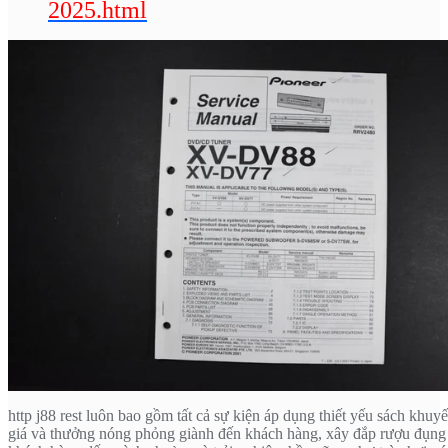
2025.html
http j88 rest luôn bao gồm tất cả sự kiện áp dụng thiết yếu sách khuy
giá và thưởng nóng phỏng giành đến khách hàng, xây đắp rượu đụng