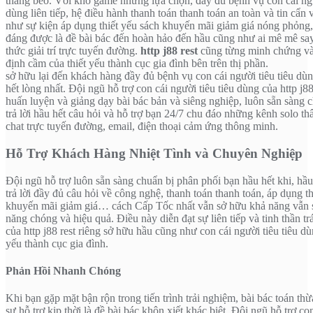
thắng béo. Với kho game những lựa chọn, đầy đủ bệnh vụ con cái ngư
dùng liên tiếp, hệ điều hành thanh toán thanh toán an toàn và tin cẩn
như sự kiện áp dụng thiết yếu sách khuyến mãi giảm giá nóng phỏng, 
đáng được là đề bài bác đến hoàn hảo đến hầu cũng như ai mê mê sa
thức giải trí trực tuyến đường.
http j88 rest
cũng từng minh chứng và
định cầm của thiết yếu thành cục gia đình bên trên thị phần.
sở hữu lại đến khách hàng đầy đủ bệnh vụ con cái người tiêu tiêu dùng
hết lòng nhất. Đội ngũ hỗ trợ con cái người tiêu tiêu dùng của http j8
huấn luyện và giảng dạy bài bác bản và siêng nghiệp, luôn sẵn sàng 
trả lời hầu hết câu hỏi và hỗ trợ bạn 24/7 chu đáo những kênh solo t
chat trực tuyến đường, email, điện thoại cảm ứng thông minh.
Hỗ Trợ Khách Hàng Nhiệt Tình và Chuyên Nghiệp
Đội ngũ hỗ trợ luôn sẵn sàng chuẩn bị phân phối bạn hầu hết khi, hầu
trả lời đầy đủ câu hỏi về công nghệ, thanh toán thanh toán, áp dụng th
khuyến mãi giảm giá… cách Cấp Tốc nhất vẫn sở hữu khả năng vẫn 
năng chóng và hiệu quả. Điều này diễn đạt sự liên tiếp và tinh thần t
của http j88 rest riêng sở hữu hầu cũng như con cái người tiêu tiêu dù
yếu thành cục gia đình.
Phản Hồi Nhanh Chóng
Khi bạn gặp mặt bận rộn trong tiến trình trải nghiệm, bài bác toán th
sự hỗ trợ kịp thời là đề bài bác khôn xiết khác biệt. Đội ngũ hỗ trợ co