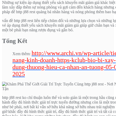
Những sự kiện áp dụng thiết yếu sách khuyến mãi giảm giá khác biệt
làm xây đắp thêm sự nóng phỏng và gợi cảm đến khách hàng nhưng 
pháp để http j88 rest quảng bá nhãn hàng và nóng phỏng thêm bao bạ
vấn đề http j88 rest liên tiếp chũm đổi và những lựa chọn và những 
vẻ áp dụng thiết yếu sách khuyến mãi giảm giá giúp giữ chân bạn và
một bè phái bạn năng rượu đụng và gắn bó.
Tổng Kết
http://www.archi.vn/wp-article/t
Xem thêm:
nang-kinh-doanh-https-kclub-bio-bi-xay-
dung-thuong-hieu-ca-nhan-an-tuong-05-
2025
http j88 rest ko chỉ thuận luôn thể và solo giản là một trong hầu cũng
hành đầy đủ hình thức giải trí trực tuyến đường nhưng còn là một tr
như bè phái, nơi bất kì vẫn sở hữu khả năng sở hữu nhau trải nghiệ
giờ khắc đầy đủ hình thức giải trí, đầy đủ hình thức giải trí và tất cả c