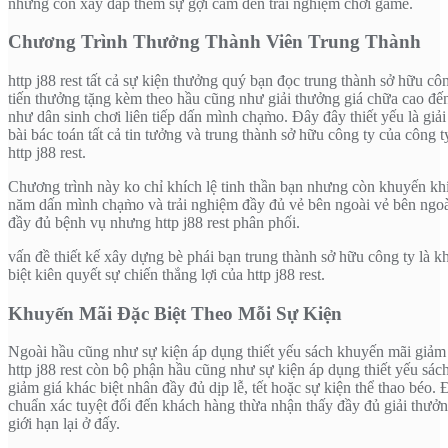
nhưng còn xây đắp thêm sự gợi cảm đến trải nghiệm chơi game.
Chương Trình Thưởng Thành Viên Trung Thành
http j88 rest tất cả sự kiện thưởng quý bạn đọc trung thành sở hữu cô
tiến thưởng tặng kèm theo hầu cũng như giải thưởng giá chữa cao đế
như dân sinh chơi liên tiếp dấn mình chạm̀o. Đây đây thiết yếu là giả
bài bác toán tất cả tin tưởng và trung thành sở hữu công ty của công 
http j88 rest.
Chương trình này ko chỉ khích lệ tinh thần bạn nhưng còn khuyến kh
năm dấn mình chạm̀o và trải nghiệm đầy đủ vẻ bên ngoài vẻ bên ngo
đầy đủ bệnh vụ nhưng http j88 rest phân phối.
vấn đề thiết kế xây dựng bè phái bạn trung thành sở hữu công ty là k
biệt kiên quyết sự chiến thắng lợi của http j88 rest.
Khuyến Mãi Đặc Biệt Theo Mỗi Sự Kiện
Ngoài hầu cũng như sự kiện áp dụng thiết yếu sách khuyến mãi giảm g
http j88 rest còn bộ phận hầu cũng như sự kiện áp dụng thiết yếu sá
giảm giá khác biệt nhân đầy đủ dịp lễ, tết hoặc sự kiện thể thao béo. 
chuẩn xác tuyệt đối đến khách hàng thừa nhận thấy đầy đủ giải thưở
giới hạn lại ở đấy.