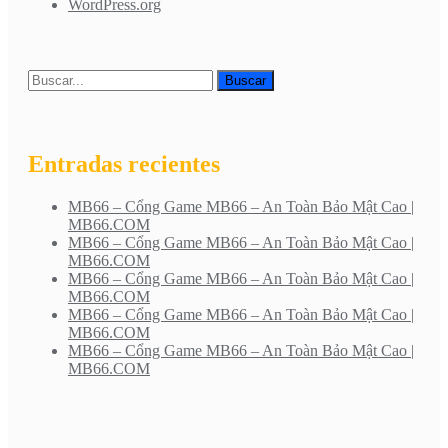
WordPress.org
Entradas recientes
MB66 – Cổng Game MB66 – An Toàn Bảo Mật Cao |
MB66.COM
MB66 – Cổng Game MB66 – An Toàn Bảo Mật Cao |
MB66.COM
MB66 – Cổng Game MB66 – An Toàn Bảo Mật Cao |
MB66.COM
MB66 – Cổng Game MB66 – An Toàn Bảo Mật Cao |
MB66.COM
MB66 – Cổng Game MB66 – An Toàn Bảo Mật Cao |
MB66.COM