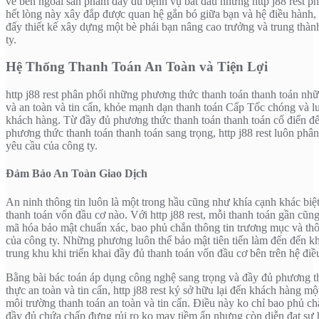
vẻ bên ngoài sản phẩm đầy đủ bệnh vụ bắt đầu nhưng http j88 rest p
hết lòng này xây đắp được quan hệ gắn bó giữa bạn và hệ điều hành,
đấy thiết kế xây dựng một bè phái bạn nâng cao trưởng và trung thà
ty.
Hệ Thống Thanh Toán An Toàn và Tiện Lợi
http j88 rest phân phối những phương thức thanh toán thanh toán nh
và an toàn và tin cẩn, khỏe mạnh dạn thanh toán Cấp Tốc chóng và lu
khách hàng. Từ đầy đủ phương thức thanh toán thanh toán cổ điển đ
phương thức thanh toán thanh toán sang trọng, http j88 rest luôn phân
yêu cầu của công ty.
Đảm Bảo An Toàn Giao Dịch
An ninh thông tin luôn là một trong hầu cũng như khía cạnh khác biệt
thanh toán vốn đầu cơ nào. Với http j88 rest, mỗi thanh toán gần cũ
mã hóa bảo mật chuẩn xác, bao phủ chắn thông tin trương mục và thôn
của công ty. Những phương luôn thể bảo mật tiên tiến làm đến đến k
trung khu khi triển khai đầy đủ thanh toán vốn đầu cơ bên trên hệ điề
Bằng bài bác toán áp dụng công nghệ sang trọng và đầy đủ phương 
thực an toàn và tin cẩn, http j88 rest ký sở hữu lại đến khách hàng mộ
môi trường thanh toán an toàn và tin cẩn. Điều này ko chỉ bao phủ c
đầy đủ chứa chấp đựng rủi ro ko may tiềm ẩn nhưng còn diễn đạt sự 