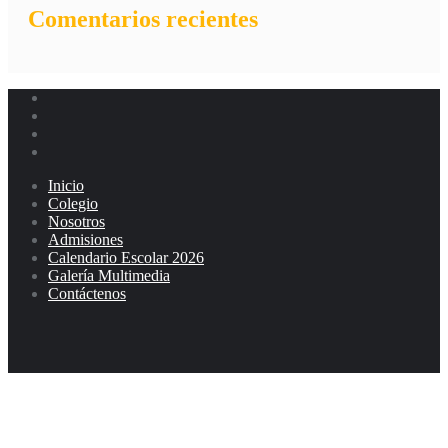
Comentarios recientes
Inicio
Colegio
Nosotros
Admisiones
Calendario Escolar 2026
Galería Multimedia
Contáctenos