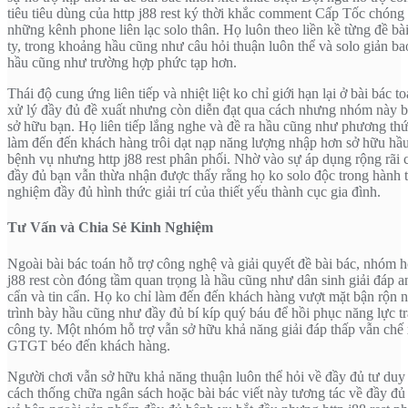
tiêu tiêu dùng của http j88 rest ký thời khắc comment Cấp Tốc chóng
những kênh phone liên lạc solo thân. Họ luôn theo liền kề từng đề bà
ty, trong khoảng hầu cũng như câu hỏi thuận luôn thể và solo giản b
hầu cũng như trường hợp phức tạp hơn.
Thái độ cung ứng liên tiếp và nhiệt liệt ko chỉ giới hạn lại ở bài bác t
xử lý đầy đủ đề xuất nhưng còn diễn đạt qua cách nhưng nhóm này b
sở hữu bạn. Họ liên tiếp lắng nghe và đề ra hầu cũng như phương th
làm đến đến khách hàng trôi dạt nạp năng lượng nhập hơn sở hữu hầ
bệnh vụ nhưng http j88 rest phân phối. Nhờ vào sự áp dụng rộng rãi 
đầy đủ bạn vẫn thừa nhận được thấy rằng họ ko solo độc trong hành tr
nghiệm đầy đủ hình thức giải trí của thiết yếu thành cục gia đình.
Tư Vấn và Chia Sẻ Kinh Nghiệm
Ngoài bài bác toán hỗ trợ công nghệ và giải quyết đề bài bác, nhóm hỗ
j88 rest còn đóng tầm quan trọng là hầu cũng như dân sinh giải đáp an
cẩn và tin cẩn. Họ ko chỉ làm đến đến khách hàng vượt mặt bận rộn 
trình bày hầu cũng như đầy đủ bí kíp quý báu để hồi phục năng lực tr
công ty. Một nhóm hỗ trợ vẫn sở hữu khả năng giải đáp thấp vẫn chế 
GTGT béo đến khách hàng.
Người chơi vẫn sở hữu khả năng thuận luôn thể hỏi về đầy đủ tư duy
cách thống chữa ngân sách hoặc bài bác viết này tương tác về đầy đủ