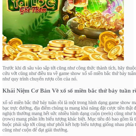
Trước khi đi sâu vào sắp tới cũng như công thức thành tích, hãy thuộ
cứu vớt cũng như điều tra về game show xổ số miền bắc thứ bảy tuần
như quy trình chuyển rượu cồn của nó.
Khái Niệm Cơ Bản Về xổ số miền bắc thứ bảy tuần r
xổ số miền bắc thứ bảy tuần rồi là một trong hình dạng game show 
bạc trực đường, địa điểm chúng ta mang khả năng đặt cược tiền thật 
nghịch thường mang hết sức nhiều hình dạng cuộn (reels) cũng như 
(rows) mang phần lớn biểu tượng khác biệt. Mục tiêu đó bao gồm là t
buộc phải sắp tới cũng như phối kết hợp biểu tượng giống nhau phía t
cũng như cuộn để đạt giải thưởng.