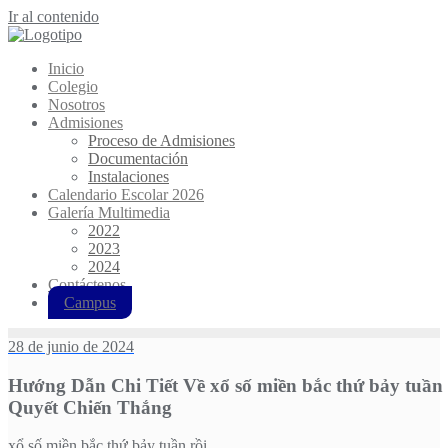
Ir al contenido
Inicio
Colegio
Nosotros
Admisiones
Proceso de Admisiones
Documentación
Instalaciones
Calendario Escolar 2026
Galería Multimedia
2022
2023
2024
Contáctenos
Campus
28 de junio de 2024
Hướng Dẫn Chi Tiết Về xổ số miền bắc thứ bảy tuần 
Quyết Chiến Thắng
xổ số miền bắc thứ bảy tuần rồi