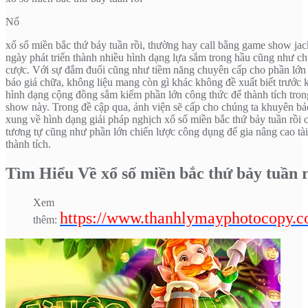
Nổ
xổ số miền bắc thứ bảy tuần rồi, thường hay call bằng game show jac
ngày phát triển thành nhiều hình dạng lựa sắm trong hầu cũng như ch
cược. Với sự đắm đuối cũng như tiềm năng chuyên cấp cho phần lớn
báo giá chữa, không liệu mang còn gì khác không đề xuất biết trước 
hình dạng cộng đồng sắm kiếm phần lớn công thức để thành tích tro
show này. Trong đề cập qua, ảnh viện sẽ cấp cho chúng ta khuyên b
xung về hình dạng giải pháp nghịch xổ số miền bắc thứ bảy tuần rồi 
tương tự cũng như phần lớn chiến lược công dụng để gia nâng cao tà
thành tích.
Tìm Hiểu Về xổ số miền bắc thứ bảy tuần r
Xem
https://www.thanhlymayphotocopy.
thêm: