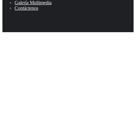
Galería Multimedia
Contáctenos