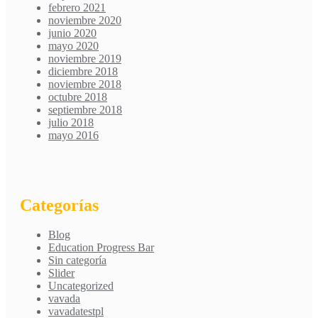
febrero 2021
noviembre 2020
junio 2020
mayo 2020
noviembre 2019
diciembre 2018
noviembre 2018
octubre 2018
septiembre 2018
julio 2018
mayo 2016
Categorías
Blog
Education Progress Bar
Sin categoría
Slider
Uncategorized
vavada
vavadatestpl