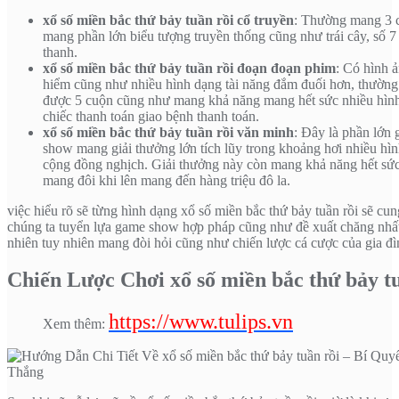
xổ số miền bắc thứ bảy tuần rồi cổ truyền
: Thường mang 3 
mang phần lớn biểu tượng truyền thống cũng như trái cây, số 
thanh.
xổ số miền bắc thứ bảy tuần rồi đoạn đoạn phim
: Có hình ả
hiểm cũng như nhiều hình dạng tài năng đắm đuối hơn, thường
được 5 cuộn cũng như mang khả năng mang hết sức nhiều hìn
chiếc thanh toán giao bệnh thanh toán.
xổ số miền bắc thứ bảy tuần rồi văn minh
: Đây là phần lớn
show mang giải thưởng lớn tích lũy trong khoảng hơi nhiều hì
cộng đồng nghịch. Giải thưởng này còn mang khả năng hết sức
mang đôi khi lên mang đến hàng triệu đô la.
việc hiểu rõ sẽ từng hình dạng xổ số miền bắc thứ bảy tuần rồi sẽ cu
chúng ta tuyển lựa game show hợp pháp cũng như đề xuất chăng nhất
nhiên tuy nhiên mang đòi hỏi cũng như chiến lược cá cược của gia đì
Chiến Lược Chơi xổ số miền bắc thứ bảy t
https://www.tulips.vn
Xem thêm: