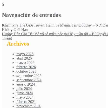
0
Navegación de entradas
Khám Phá Thế Giới Truyện Tranh và Manga Tại go88play – Nơi Đ
Không Giới Hạn
Hướng Dẫn Chi Tiết Về xổ số miền bắc thứ bảy tuần rồi – Bí Quyết 
Thắng
Archivos
mayo 2026
abril 2026
marzo 2026
febrero 2026
octubre 2025
septiembre 2025
septiembre 2024
agosto 2024
julio 2024
junio 2024
mayo 2024
febrero 2021
noviembre 2020