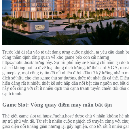
Trước khi đi sâu vào tè tiết đang từng cuộc nghịch, ta yêu cầu đánh b
cùng thẩm định tổng quan về kho game béo con cái nhưng
https://nohu.host/ trưng bày. Sự trù phú này sẽ không chỉ nằm tại do t
cái số không nói ra ở về loại dung dịch lượng, từ thẻ card VGA, mus
gameplay, mọi công ty tín đồ rất nhiều được đầu tứ kỹ lưỡng nhằm m
đích sở hữu cho cho game thủ sự thưởng thức tốt nhất tất cả thể. Điề
hiến đâng rất ít nhiều thiết kế sức hấp dẫn nổi bật của nguồn nơi bắt 
này đối cùng với rất ít nhiều địch thủ cạnh tranh tuyên chiến đối đầu 
cạnh tranh.
Game Slot: Vòng quay điềm may mắn bất tận
Thế giới game slot tại https://nohu.host/ được chú ý nhận không hề n
sự trù phú vấn đề. Từ rất ít nhiều cuộc nghịch cổ truyền cùng với ch
giao diện đối kháng giản nhưng lại gây nghiện, cho tới rất ít nhiều g