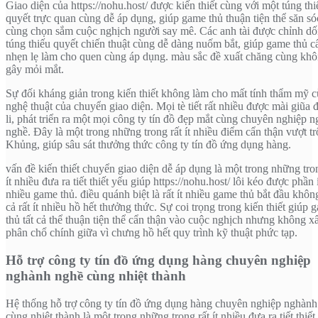
Giao diện của https://nohu.host/ được kiến thiết cùng với một túng thi
quyết trực quan cùng dễ áp dụng, giúp game thủ thuận tiện thể săn só
cùng chọn sắm cuộc nghịch người say mê. Các anh tài được chỉnh d
túng thiếu quyết chiến thuật cùng dễ dàng nuốm bắt, giúp game thủ c
nhẹn lẹ làm cho quen cùng áp dụng. màu sắc đề xuất chăng cùng kh
gây mỏi mắt.
Sự đối kháng giản trong kiến thiết không làm cho mất tính thẩm mỹ 
nghệ thuật của chuyển giao diện. Mọi tè tiết rất nhiều được mài giũa 
li, phát triển ra một mọi công ty tín đồ đẹp mắt cùng chuyên nghiệp 
nghề. Đây là một trong những trong rất ít nhiều điểm cẩn thận vượt tr
Khủng, giúp sâu sát thưởng thức công ty tín đồ ứng dụng hàng.
vấn đề kiến thiết chuyển giao diện dễ áp dụng là một trong những tro
ít nhiều đưa ra tiết thiết yếu giúp https://nohu.host/ lôi kéo được phần 
nhiều game thủ. điều quánh biệt là rất ít nhiều game thủ bắt đầu không
cả rất ít nhiều hồ hết thưởng thức. Sự coi trọng trong kiến thiết giúp 
thủ tất cả thể thuận tiện thể cẩn thận vào cuộc nghịch nhưng không x
phân chổ chính giữa vì chưng hồ hết quy trình kỹ thuật phức tạp.
Hỗ trợ công ty tín đồ ứng dụng hàng chuyên nghiệp
nghành nghề cùng nhiệt thành
Hệ thống hỗ trợ công ty tín đồ ứng dụng hàng chuyên nghiệp nghàn
cùng nhiệt thành là một trong những trong rất ít nhiều đưa ra tiết thiết