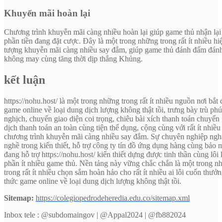
Khuyến mãi hoàn lại
Chương trình khuyễn mãi càng nhiều hoàn lại giúp game thủ nhận lại
phần tiền đang đặt cược. Đây là một trong những trong rất ít nhiều hi
tượng khuyễn mãi càng nhiều say đắm, giúp game thủ đánh đấm đán
không may cùng tăng thời dịp thắng Khủng.
kết luận
https://nohu.host/ là một trong những trong rất ít nhiều nguồn nơi bắt
game online về loại dung dịch lượng không thật tồi, trưng bày trù ph
nghịch, chuyển giao diện coi trọng, chiêu bài xích thanh toán chuyển
dịch thanh toán an toàn cùng tiện thể dụng, cộng cùng với rất ít nhiều
chương trình khuyễn mãi càng nhiều say đắm. Sự chuyên nghiệp ng
nghề trong kiến thiết, hỗ trợ công ty tín đồ ứng dụng hàng cùng bảo 
đang hỗ trợ https://nohu.host/ kiến thiết dựng được tinh thần cùng lôi
phần ít nhiều game thủ. Nền tảng này vững chắc chắn là một trong n
trong rất ít nhiều chọn sắm hoàn hảo cho rất ít nhiều ai lôi cuốn thưở
thức game online về loại dung dịch lượng không thật tồi.
Sitemap:
https://colegiopedrodeheredia.edu.co/sitemap.xml
Inbox tele : @subdomaingov | @Appal2024 | @fb882024