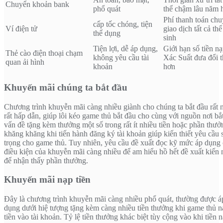
Chuyển khoản bank
phổ quát
thể chậm lâu năm 
Phí thanh toán ch
cấp tốc chóng, tiện
Ví điện tử
giao dịch tất cả thể
thể dụng
sinh
Tiện lợi, dễ áp dụng,
Giới hạn số tiền nạ
Thẻ cào điện thoại chạm
không yêu cầu tài
Xác Suất đưa đổi 
quan ải hình
khoản
hơn
Khuyến mãi chúng ta bắt đầu
Chương trình khuyễn mãi càng nhiều giành cho chúng ta bắt đầu rất 
rất hấp dẫn, giúp lôi kéo game thủ bắt đầu cho cùng với nguồn nơi bắ
vấn đề tặng kèm thưởng một số trong rất ít nhiều tiền hoặc phần thưở
khăng khăng khi tiến hành đăng ký tài khoản giúp kiến thiết yêu cầu 
trọng cho game thủ. Tuy nhiên, yêu cầu đề xuất đọc kỹ mức áp dụng
điều kiện của khuyễn mãi càng nhiều để am hiểu hồ hết đề xuất kiến 
để nhận thấy phần thưởng.
Khuyến mãi nạp tiền
Đây là chương trình khuyễn mãi càng nhiều phổ quát, thường được á
dụng dưới hiệ tượng tặng kèm càng nhiều tiền thưởng khi game thủ n
tiền vào tài khoản. Tỷ lệ tiền thưởng khác biệt tùy cộng vào khi tiền n