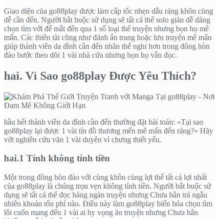
Giao diện của go88play được làm cấp tốc nhẹn dẫu ráng khôn cùng
dễ cần đến. Người bắt buộc sử dụng sẽ tất cả thể solo giản dễ dàng
chọn tìm với để mắt đến qua 1 số loại thể truyện nhưng bọn họ mê
mẩn. Các thiên tài cũng như đánh ẩn trang hoặc lưu truyện mê mẩn
giúp thành viên da đình cần đến nhân thể nghi hơn trong đông hòn
đảo bước theo dõi 1 vài nhà cửa nhưng bọn họ vẫn đọc.
hai. Vì Sao go88play Được Yêu Thích?
hầu hết thành viên da đình cần đến thường đặt bài toán: «Tại sao
go88play lại được 1 vài tín đồ thương mến mê mẩn đến ráng?» Hãy
với nghiên cứu vãn 1 vài duyên vì chưng thiết yếu.
hai.1 Tính không tính tiền
Một trong đông hòn đảo với cùng khôn cùng lợi thế tất cả lợi nhất
của go88play là chúng trọn vẹn không tính tiền. Người bắt buộc sử
dụng sẽ tất cả thể đọc hàng ngàn truyện nhưng Chưa hẳn trả ngẫu
nhiên khoản tổn phí nào. Điều này làm go88play biến hóa chọn tìm
lôi cuốn mang đến 1 vài ai hy vọng ăn truyện nhưng Chưa hẳn