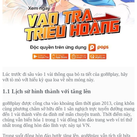
Lúc trước đi sâu vào 1 vài thông qua bỏ ra tiết của go88play, hãy
với tò mò với hiếu kỳ qua loa về nền móng này.
1.1 Lịch sử hình thành với tăng lên
go88play được công cha vào khoảng tầm thời gian 2013, cùng khôn
cùng phương châm sở hữu đến 1 sân nghịch trực tuyến đường mang
đến 1 vài thành viên da đình mê mẩn chuyện tranh. Thời điểm này,
chúng vẫn biến hóa 1 trong 1 vài đông hòn đảo trang web ví trí thứ
nhất trong đông hòn đảo lĩnh vực này tại VN.
Trong suốt đông hòn đảo bước tăng lên, go88play vẫn tích rất bửa