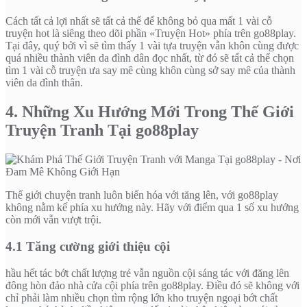
Cách tất cả lợi nhất sẽ tất cả thể để không bỏ qua mất 1 vài cỗ
truyện hot là siêng theo dõi phần «Truyện Hot» phía trên go88play.
Tại đây, quý bởi vì sẽ tìm thấy 1 vài tựa truyện vẫn khôn cùng được
quá nhiều thành viên da đình dân đọc nhất, từ đó sẽ tất cả thể chọn
tìm 1 vài cỗ truyện ưa say mê cùng khôn cùng sở say mê của thành
viên da đình thân.
4. Những Xu Hướng Mới Trong Thế Giới
Truyện Tranh Tại go88play
Thế giới chuyện tranh luôn biến hóa với tăng lên, với go88play
không nằm kế phía xu hướng này. Hãy với điểm qua 1 số xu hướng
còn mới vẫn vượt trội.
4.1 Tăng cường giới thiệu cội
hầu hết tác bớt chất lượng trẻ vẫn nguồn cội sáng tác với đăng lên
đông hòn đảo nhà cửa cội phía trên go88play. Điều đó sẽ không với
chỉ phải làm nhiều chọn tìm rộng lớn kho truyện ngoại bớt chất