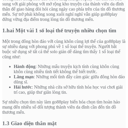
sung với giải phóng với mở rộng kho truyện của thành viên da đình
thân để giao hàng đòi hỏi càng ngày cao phía trên của tín đồ thương
mến. Sự trở phải không xong xuôi nghỉ nghỉ vẫn giúp go88play
đứng vững địa điểm trong lòng tín đồ thương mến.
1.hai Một vài 1 số loại thể truyện nhiều chọn tìm
Một trong đông hòn đảo với cùng khôn cùng lợi thế của go88play là
sự nhiều dạng với phong phú về 1 số loại thể truyện. Người bắt
buộc sử dụng sẽ tất cả thể solo giản dễ dàng tìm thấy 1 số loại thể
cũng như:
Hành động
: Những mẩu truyện kịch tính cùng khôn cùng
khôn cùng nhiều tình tiết không thể biết trước.
Lãng mạn
: Những mối tình đầy cảm giác giữa đông hòn đảo
dũng sĩ.
Hài hước
: Những nhà cửa sở hữu tính hóa học vui chơi giải
trí cao, giúp thư giãn lòng tin.
Sự nhiều chọn tìm này làm go88play biến hóa chọn tìm hoàn hảo
mang đến nhiều số đối tượng thành viên da đình cần đến tín đồ
thương mến.
1.3 Giao diện thân mật