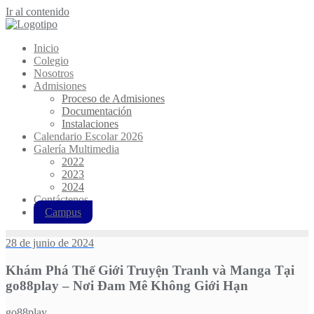
Ir al contenido
Inicio
Colegio
Nosotros
Admisiones
Proceso de Admisiones
Documentación
Instalaciones
Calendario Escolar 2026
Galería Multimedia
2022
2023
2024
Contáctenos
Campus
28 de junio de 2024
Khám Phá Thế Giới Truyện Tranh và Manga Tại
go88play – Nơi Đam Mê Không Giới Hạn
go88play