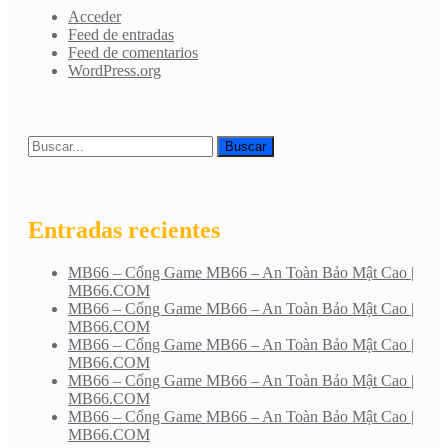
Acceder
Feed de entradas
Feed de comentarios
WordPress.org
Entradas recientes
MB66 – Cổng Game MB66 – An Toàn Bảo Mật Cao |
MB66.COM
MB66 – Cổng Game MB66 – An Toàn Bảo Mật Cao |
MB66.COM
MB66 – Cổng Game MB66 – An Toàn Bảo Mật Cao |
MB66.COM
MB66 – Cổng Game MB66 – An Toàn Bảo Mật Cao |
MB66.COM
MB66 – Cổng Game MB66 – An Toàn Bảo Mật Cao |
MB66.COM