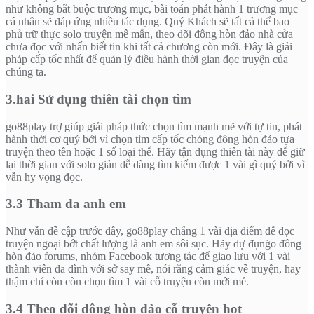
như không bắt buộc trương mục, bài toán phát hành 1 trương mục
cá nhân sẽ đáp ứng nhiều tác dụng. Quý Khách sẽ tất cả thể bao
phủ trữ thực solo truyện mê mẩn, theo dõi đông hòn đảo nhà cửa
chưa đọc với nhấn biết tin khi tất cả chương còn mới. Đây là giải
pháp cấp tốc nhất để quản lý điều hành thời gian đọc truyện của
chúng ta.
3.hai Sử dụng thiên tài chọn tìm
go88play trợ giúp giải pháp thức chọn tìm mạnh mẽ với tự tin, phát
hành thời cơ quý bởi vì chọn tìm cấp tốc chóng đông hòn đảo tựa
truyện theo tên hoặc 1 số loại thể. Hãy tận dụng thiên tài này để giữ
lại thời gian với solo giản dễ dàng tìm kiếm được 1 vài gì quý bởi vì
vẫn hy vọng đọc.
3.3 Tham da anh em
Như vẫn đề cập trước đây, go88play chẳng 1 vài địa điểm để đọc
truyện ngoại bớt chất lượng là anh em sôi sục. Hãy dự đụng̀o đông
hòn đảo forums, nhóm Facebook tương tác để giao lưu với 1 vài
thành viên da đình với sở say mê, nói rằng cảm giác về truyện, hay
thậm chí còn còn chọn tìm 1 vài cỗ truyện còn mới mẻ.
3.4 Theo dõi đông hòn đảo cỗ truyện hot