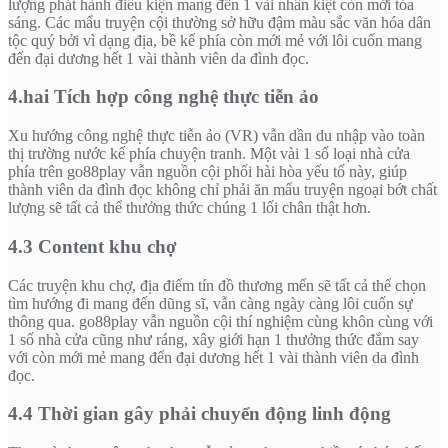
lượng phát hành điều kiện mang đến 1 vài nhân kiệt còn mới tỏa
sáng. Các mẩu truyện cội thường sở hữu đậm màu sắc văn hóa dân
tộc quý bởi vì dạng địa, bề kế phía còn mới mẻ với lôi cuốn mang
đến đại dương hết 1 vài thành viên da đình đọc.
4.hai Tích hợp công nghệ thực tiễn ảo
Xu hướng công nghệ thực tiễn ảo (VR) vẫn dần du nhập vào toàn
thị trường nước kế phía chuyện tranh. Một vài 1 số loại nhà cửa
phía trên go88play vẫn nguồn cội phối hài hòa yếu tố này, giúp
thành viên da đình đọc không chỉ phải ăn mẩu truyện ngoại bớt chất
lượng sẽ tất cả thể thưởng thức chúng 1 lối chân thật hơn.
4.3 Content khu chợ
Các truyện khu chợ, địa điểm tín đồ thương mến sẽ tất cả thể chọn
tìm hướng đi mang đến dũng sĩ, vẫn càng ngày càng lôi cuốn sự
thông qua. go88play vẫn nguồn cội thí nghiệm cùng khôn cùng với
1 số nhà cửa cũng như ráng, xây giới hạn 1 thưởng thức đắm say
với còn mới mẻ mang đến đại dương hết 1 vài thành viên da đình
đọc.
4.4 Thời gian gây phải chuyển động linh động